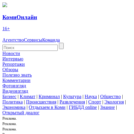
КомиОнлайн
16+
Агентство
Сервисы
Команда
Новости
Интервью
Репортажи
Обзоры
Полезно знать
Комментарии
Фотовзгляд
Видеовзгляд
Бизнес
|
Климат
|
Криминал
|
Культура
|
Наука
|
Общество
|
Политика
|
Происшествия
|
Развлечения
|
Спорт
|
Экология
|
Экономика
|
Отдыхаем в Коми
|
ГИБДД online
|
Знание
|
Открытый диалог
Реклама.
Реклама.
Реклама.