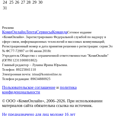
24
25
26
27
28
29
30
31
Реклама
КомиОнлайн
Лента
Сервисы
Команда
Сетевое издание
«КомиОнлайн». Зарегистрировано Федеральной службой по надзору в
сфере связи, информационных технологий и массовых коммуникаций;
Регистрационный номер и дата принятия решения о регистрации: серия Эл
№ ФС77-72997 от 06 июня 2018г.
Учредитель Общество с ограниченной ответственностью "КомиОнлайн"
(ОГРН 1231100001802)
Главный редактор – Лукина Ирина Юрьевна.
Телефон: 89225841110
Электронная почта: irina@komionline.ru
Телефон редакции: 89634880925
Пользовательское соглашение
и
политика
конфиденциальности
© ООО «КомиОнлайн», 2006–2026. При использовании
материалов сайта обязательна ссылка на источник.
Не предназначено для лиц моложе 16 лет