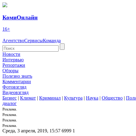
КомиОнлайн
16+
Агентство
Сервисы
Команда
Новости
Интервью
Репортажи
Обзоры
Полезно знать
Комментарии
Фотовзгляд
Видеовзгляд
Бизнес
|
Климат
|
Криминал
|
Культура
|
Наука
|
Общество
|
Пол
диалог
Реклама.
Реклама.
Реклама.
Реклама.
Среда, 3 апреля, 2019, 15:57
6999
1