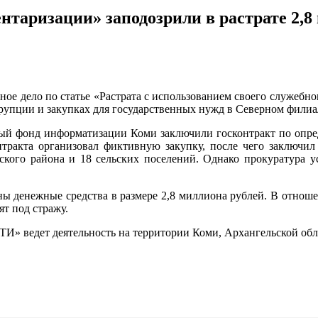
нтаризации» заподозрили в растрате 2,8
ное дело по статье «Растрата с использованием своего служебно
ррупции и закупках для государственных нужд в Северном фили
льный фонд информатизации Коми заключили госконтракт по опр
нтракта организовал фиктивную закупку, после чего заключил
кого района и 18 сельских поселений. Однако прокуратура у
ы денежные средства в размере 2,8 миллиона рублей. В отношен
т под стражу.
И» ведет деятельность на территории Коми, Архангельской обл