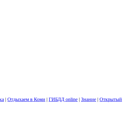
ка
|
Отдыхаем в Коми
|
ГИБДД online
|
Знание
|
Открытый