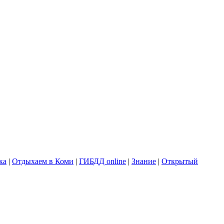
ка
|
Отдыхаем в Коми
|
ГИБДД online
|
Знание
|
Открытый