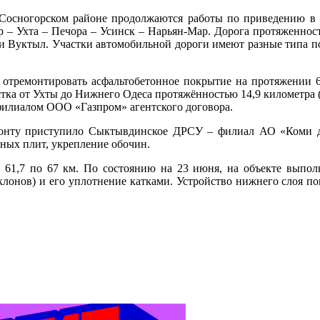
 Сосногорском районе продолжаются работы по приведению в 
 – Ухта – Печора – Усинск – Нарьян-Мар. Дорога протяженност
 Вуктыл. Участки автомобильной дороги имеют разные типа по
 отремонтировать асфальтобетонное покрытие на протяжении 6
стка от Ухты до Нижнего Одеса протяжённостью 14,9 километра (
 филиалом ООО «Газпром» агентского договора.
емонту приступило Сыктывдинское ДРСУ – филиал АО «Коми д
нных плит, укрепление обочин.
с 61,7 по 67 км. По состоянию на 23 июня, на объекте выпол
лонов) и его уплотнение катками. Устройство нижнего слоя пок