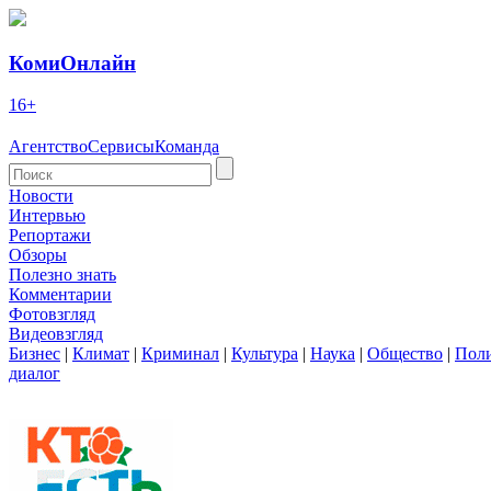
КомиОнлайн
16+
Агентство
Сервисы
Команда
Новости
Интервью
Репортажи
Обзоры
Полезно знать
Комментарии
Фотовзгляд
Видеовзгляд
Бизнес
|
Климат
|
Криминал
|
Культура
|
Наука
|
Общество
|
Пол
диалог