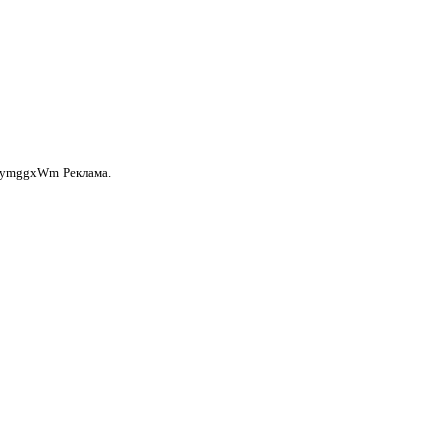
anymggxWm
Реклама.