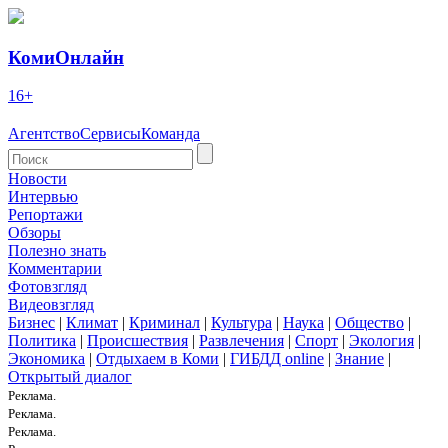
КомиОнлайн
16+
Агентство
Сервисы
Команда
Новости
Интервью
Репортажи
Обзоры
Полезно знать
Комментарии
Фотовзгляд
Видеовзгляд
Бизнес
|
Климат
|
Криминал
|
Культура
|
Наука
|
Общество
|
Политика
|
Происшествия
|
Развлечения
|
Спорт
|
Экология
|
Экономика
|
Отдыхаем в Коми
|
ГИБДД online
|
Знание
|
Открытый диалог
Реклама.
Реклама.
Реклама.