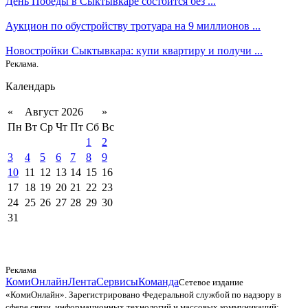
День Победы в Сыктывкаре состоится без ...
Аукцион по обустройству тротуара на 9 миллионов ...
Новостройки Сыктывкара: купи квартиру и получи ...
Реклама.
Календарь
«
Август 2026
»
Пн
Вт
Ср
Чт
Пт
Сб
Вс
1
2
3
4
5
6
7
8
9
10
11
12
13
14
15
16
17
18
19
20
21
22
23
24
25
26
27
28
29
30
31
Реклама
КомиОнлайн
Лента
Сервисы
Команда
Сетевое издание
«КомиОнлайн». Зарегистрировано Федеральной службой по надзору в
сфере связи, информационных технологий и массовых коммуникаций;