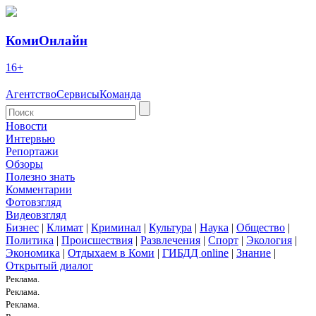
КомиОнлайн
16+
Агентство
Сервисы
Команда
Новости
Интервью
Репортажи
Обзоры
Полезно знать
Комментарии
Фотовзгляд
Видеовзгляд
Бизнес
|
Климат
|
Криминал
|
Культура
|
Наука
|
Общество
|
Политика
|
Происшествия
|
Развлечения
|
Спорт
|
Экология
|
Экономика
|
Отдыхаем в Коми
|
ГИБДД online
|
Знание
|
Открытый диалог
Реклама.
Реклама.
Реклама.