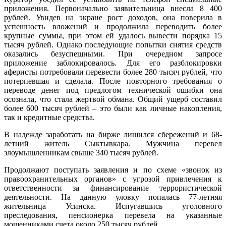
приложения. Первоначально заявительница внесла 8 400
рублей. Увидев на экране рост доходов, она поверила в
успешность вложений и продолжила переводить более
крупные суммы, при этом ей удалось вывести порядка 15
тысяч рублей. Однако последующие попытки снятия средств
оказались безуспешными. При очередном запросе
приложение заблокировалось. Для его разблокировки
аферисты потребовали перевести более 280 тысяч рублей, что
потерпевшая и сделала. После повторного требования о
переводе денег под предлогом технической ошибки она
осознала, что стала жертвой обмана. Общий ущерб составил
более 600 тысяч рублей – это были как личные накопления,
так и кредитные средства.
В надежде заработать на бирже лишился сбережений и 68-
летний житель Сыктывкара. Мужчина перевел
злоумышленникам свыше 340 тысяч рублей.
Продолжают поступать заявления и по схеме «звонок из
правоохранительных органов» с угрозой привлечения к
ответственности за финансирование террористической
деятельности. На данную уловку попалась 77-летняя
жительница Усинска. Испугавшись уголовного
преследования, пенсионерка перевела на указанные
мошенниками счета около 250 тысяч рублей.