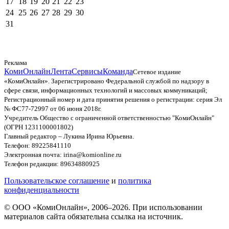
17
18
19
20
21
22
23
24
25
26
27
28
29
30
31
Реклама
КомиОнлайн
Лента
Сервисы
Команда
Сетевое издание
«КомиОнлайн». Зарегистрировано Федеральной службой по надзору в
сфере связи, информационных технологий и массовых коммуникаций;
Регистрационный номер и дата принятия решения о регистрации: серия Эл
№ ФС77-72997 от 06 июня 2018г.
Учредитель Общество с ограниченной ответственностью "КомиОнлайн"
(ОГРН 1231100001802)
Главный редактор – Лукина Ирина Юрьевна.
Телефон: 89225841110
Электронная почта: irina@komionline.ru
Телефон редакции: 89634880925
Пользовательское соглашение
и
политика
конфиденциальности
© ООО «КомиОнлайн», 2006–2026. При использовании
материалов сайта обязательна ссылка на источник.