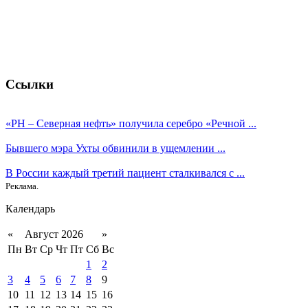
Ссылки
«РН – Северная нефть» получила серебро «Речной ...
Бывшего мэра Ухты обвинили в ущемлении ...
В России каждый третий пациент сталкивался с ...
Реклама.
Календарь
«
Август 2026
»
Пн
Вт
Ср
Чт
Пт
Сб
Вс
1
2
3
4
5
6
7
8
9
10
11
12
13
14
15
16