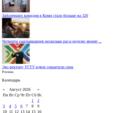
Заболевших ковидом в Коми стало больше на 320
Четверти сыктывкарцев несколько раз в неделю звонят ...
Экс-ректору УГТУ вдвое сократили срок
Реклама.
Календарь
«
Август 2026
»
Пн
Вт
Ср
Чт
Пт
Сб
Вс
1
2
3
4
5
6
7
8
9
10
11
12
13
14
15
16