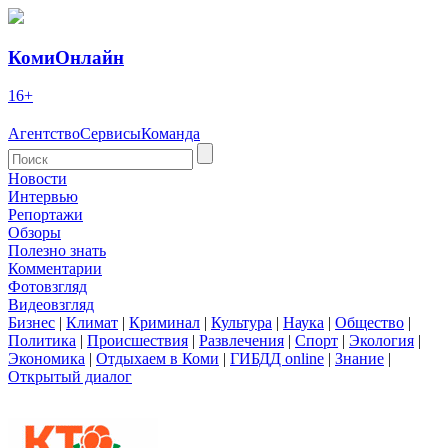
КомиОнлайн
16+
Агентство
Сервисы
Команда
Новости
Интервью
Репортажи
Обзоры
Полезно знать
Комментарии
Фотовзгляд
Видеовзгляд
Бизнес
|
Климат
|
Криминал
|
Культура
|
Наука
|
Общество
|
Политика
|
Происшествия
|
Развлечения
|
Спорт
|
Экология
|
Экономика
|
Отдыхаем в Коми
|
ГИБДД online
|
Знание
|
Открытый диалог