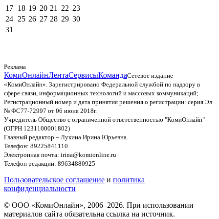
17
18
19
20
21
22
23
24
25
26
27
28
29
30
31
Реклама
КомиОнлайн
Лента
Сервисы
Команда
Сетевое издание
«КомиОнлайн». Зарегистрировано Федеральной службой по надзору в
сфере связи, информационных технологий и массовых коммуникаций;
Регистрационный номер и дата принятия решения о регистрации: серия Эл
№ ФС77-72997 от 06 июня 2018г.
Учредитель Общество с ограниченной ответственностью "КомиОнлайн"
(ОГРН 1231100001802)
Главный редактор – Лукина Ирина Юрьевна.
Телефон: 89225841110
Электронная почта: irina@komionline.ru
Телефон редакции: 89634880925
Пользовательское соглашение
и
политика
конфиденциальности
© ООО «КомиОнлайн», 2006–2026. При использовании
материалов сайта обязательна ссылка на источник.