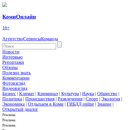
КомиОнлайн
16+
Агентство
Сервисы
Команда
Новости
Интервью
Репортажи
Обзоры
Полезно знать
Комментарии
Фотовзгляд
Видеовзгляд
Бизнес
|
Климат
|
Криминал
|
Культура
|
Наука
|
Общество
|
Политика
|
Происшествия
|
Развлечения
|
Спорт
|
Экология
|
Экономика
|
Отдыхаем в Коми
|
ГИБДД online
|
Знание
|
Открытый диалог
Реклама.
Реклама.
Реклама.