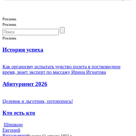
Реклама.
Реклама.
Реклама.
История успеха
Как организму испытать чувство полета в постковидное
время, знает эксперт по массажу Ирина Игнатова
Абитуриент 2026
Целевик и льготник, поторопись!
Кто есть кто
Шишкин
Евгений
Витальевич
Родился 11 августа 1951 г.