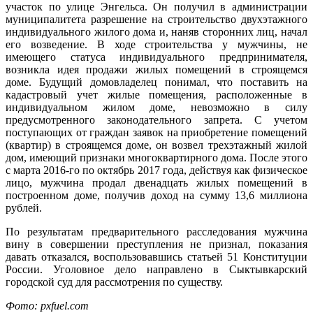
участок по улице Энгельса. Он получил в администрации
муниципалитета разрешение на строительство двухэтажного
индивидуального жилого дома и, наняв сторонних лиц, начал
его возведение. В ходе строительства у мужчины, не
имеющего статуса индивидуального предпринимателя,
возникла идея продажи жилых помещений в строящемся
доме. Будущий домовладелец понимал, что поставить на
кадастровый учет жилые помещения, расположенные в
индивидуальном жилом доме, невозможно в силу
предусмотренного законодательного запрета. С учетом
поступающих от граждан заявок на приобретение помещений
(квартир) в строящемся доме, он возвел трехэтажный жилой
дом, имеющий признаки многоквартирного дома. После этого
с марта 2016-го по октябрь 2017 года, действуя как физическое
лицо, мужчина продал двенадцать жилых помещений в
построенном доме, получив доход на сумму 13,6 миллиона
рублей.
По результатам предварительного расследования мужчина
вину в совершении преступления не признал, показания
давать отказался, воспользовавшись статьей 51 Конституции
России. Уголовное дело направлено в Сыктывкарский
городской суд для рассмотрения по существу.
Фото: pxfuel.com