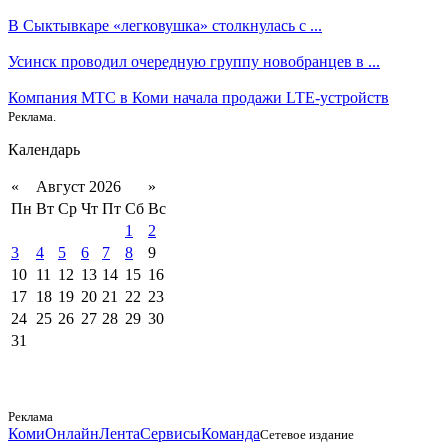
В Сыктывкаре «легковушка» столкнулась с ...
Усинск проводил очередную группу новобранцев в ...
Компания МТС в Коми начала продажи LTE-устройств
Реклама.
Календарь
«
Август 2026
»
Пн
Вт
Ср
Чт
Пт
Сб
Вс
1
2
3
4
5
6
7
8
9
10
11
12
13
14
15
16
17
18
19
20
21
22
23
24
25
26
27
28
29
30
31
Реклама
КомиОнлайн
Лента
Сервисы
Команда
Сетевое издание