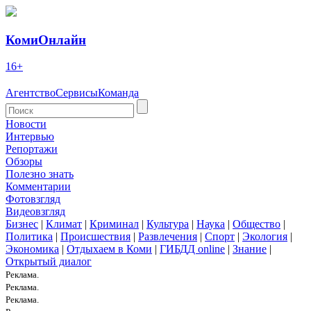
КомиОнлайн
16+
Агентство
Сервисы
Команда
Новости
Интервью
Репортажи
Обзоры
Полезно знать
Комментарии
Фотовзгляд
Видеовзгляд
Бизнес
|
Климат
|
Криминал
|
Культура
|
Наука
|
Общество
|
Политика
|
Происшествия
|
Развлечения
|
Спорт
|
Экология
|
Экономика
|
Отдыхаем в Коми
|
ГИБДД online
|
Знание
|
Открытый диалог
Реклама.
Реклама.
Реклама.