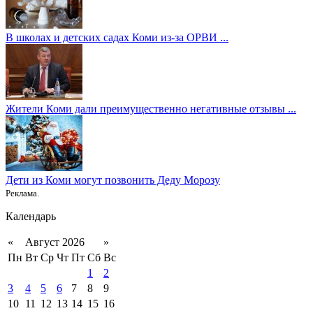
В школах и детских садах Коми из-за ОРВИ ...
Жители Коми дали преимущественно негативные отзывы ...
Дети из Коми могут позвонить Деду Морозу
Реклама.
Календарь
«
Август 2026
»
Пн
Вт
Ср
Чт
Пт
Сб
Вс
1
2
3
4
5
6
7
8
9
10
11
12
13
14
15
16