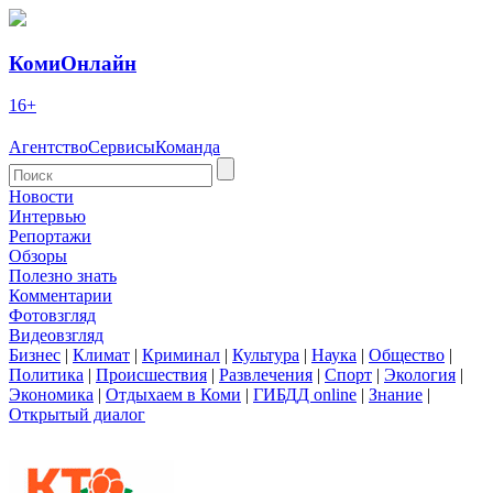
КомиОнлайн
16+
Агентство
Сервисы
Команда
Новости
Интервью
Репортажи
Обзоры
Полезно знать
Комментарии
Фотовзгляд
Видеовзгляд
Бизнес
|
Климат
|
Криминал
|
Культура
|
Наука
|
Общество
|
Политика
|
Происшествия
|
Развлечения
|
Спорт
|
Экология
|
Экономика
|
Отдыхаем в Коми
|
ГИБДД online
|
Знание
|
Открытый диалог