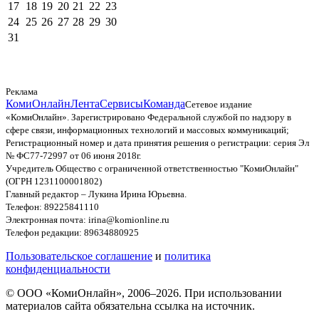
17
18
19
20
21
22
23
24
25
26
27
28
29
30
31
Реклама
КомиОнлайн
Лента
Сервисы
Команда
Сетевое издание
«КомиОнлайн». Зарегистрировано Федеральной службой по надзору в
сфере связи, информационных технологий и массовых коммуникаций;
Регистрационный номер и дата принятия решения о регистрации: серия Эл
№ ФС77-72997 от 06 июня 2018г.
Учредитель Общество с ограниченной ответственностью "КомиОнлайн"
(ОГРН 1231100001802)
Главный редактор – Лукина Ирина Юрьевна.
Телефон: 89225841110
Электронная почта: irina@komionline.ru
Телефон редакции: 89634880925
Пользовательское соглашение
и
политика
конфиденциальности
© ООО «КомиОнлайн», 2006–2026. При использовании
материалов сайта обязательна ссылка на источник.