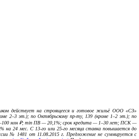
щиком действует на строящееся и готовое жильё ООО «СЗ»
 2–3 эт.); по Октябрьскому пр-ту, 139 (кроме 1–2 эт.); по
3–100 млн
₽
; min ПВ — 20,1%; срок кредита — 1–30 лет; ПСК —
9% на 24 мес. С 13-го или 25-го месяца ставка повышается до
ссии № 1481 от 11.08.2015 г. Предложение не суммируется с