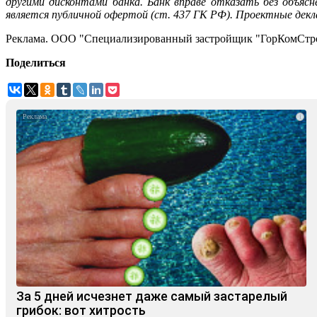
другими дисконтами банка. Банк вправе отказать без объясн
является публичной офертой (ст. 437 ГК РФ). Проектные дек
Реклама. ООО "Специализированный застройщик "ГорКомСтро
Поделиться
i
За 5 дней исчезнет даже самый застарелый
грибок: вот хитрость