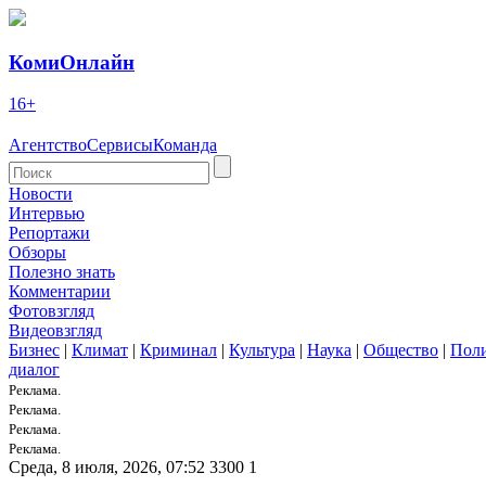
КомиОнлайн
16+
Агентство
Сервисы
Команда
Новости
Интервью
Репортажи
Обзоры
Полезно знать
Комментарии
Фотовзгляд
Видеовзгляд
Бизнес
|
Климат
|
Криминал
|
Культура
|
Наука
|
Общество
|
Пол
диалог
Реклама.
Реклама.
Реклама.
Реклама.
Среда, 8 июля, 2026, 07:52
3300
1