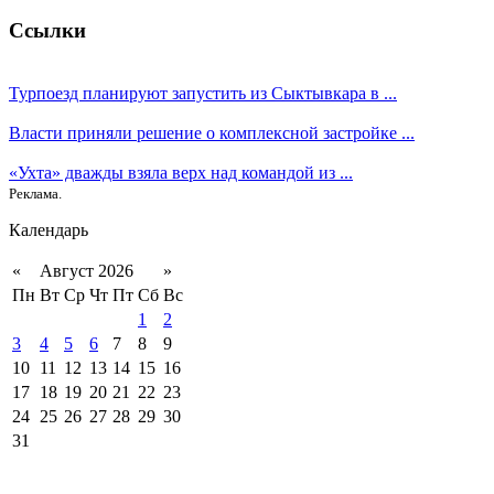
Ссылки
Турпоезд планируют запустить из Сыктывкара в ...
Власти приняли решение о комплексной застройке ...
«Ухта» дважды взяла верх над командой из ...
Реклама.
Календарь
«
Август 2026
»
Пн
Вт
Ср
Чт
Пт
Сб
Вс
1
2
3
4
5
6
7
8
9
10
11
12
13
14
15
16
17
18
19
20
21
22
23
24
25
26
27
28
29
30
31