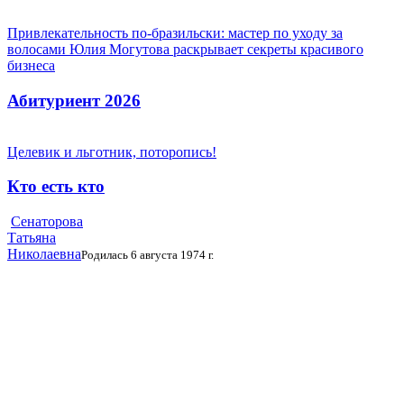
Привлекательность по-бразильски: мастер по уходу за
волосами Юлия Могутова раскрывает секреты красивого
бизнеса
Абитуриент 2026
Целевик и льготник, поторопись!
Кто есть кто
Сенаторова
Татьяна
Николаевна
Родилась 6 августа 1974 г.