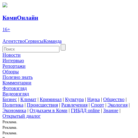
КомиОнлайн
16+
Агентство
Сервисы
Команда
Новости
Интервью
Репортажи
Обзоры
Полезно знать
Комментарии
Фотовзгляд
Видеовзгляд
Бизнес
|
Климат
|
Криминал
|
Культура
|
Наука
|
Общество
|
Политика
|
Происшествия
|
Развлечения
|
Спорт
|
Экология
|
Экономика
|
Отдыхаем в Коми
|
ГИБДД online
|
Знание
|
Открытый диалог
Реклама.
Реклама.
Реклама.