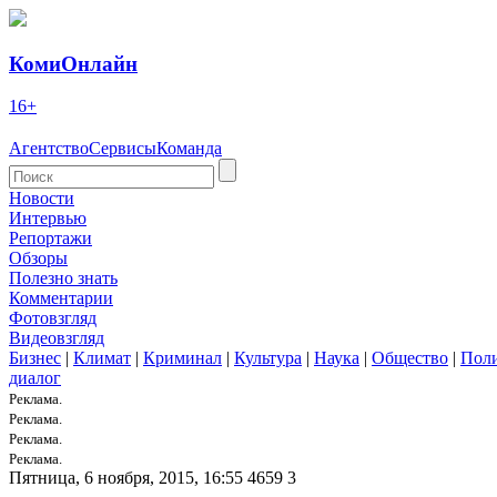
КомиОнлайн
16+
Агентство
Сервисы
Команда
Новости
Интервью
Репортажи
Обзоры
Полезно знать
Комментарии
Фотовзгляд
Видеовзгляд
Бизнес
|
Климат
|
Криминал
|
Культура
|
Наука
|
Общество
|
Пол
диалог
Реклама.
Реклама.
Реклама.
Реклама.
Пятница, 6 ноября, 2015, 16:55
4659
3