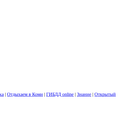
ка
|
Отдыхаем в Коми
|
ГИБДД online
|
Знание
|
Открытый