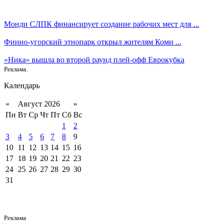
Монди СЛПК финансирует создание рабочих мест для ...
Финно-угорский этнопарк открыл жителям Коми ...
«Ника» вышла во второй раунд плей-офф Еврокубка
Реклама.
Календарь
«
Август 2026
»
Пн
Вт
Ср
Чт
Пт
Сб
Вс
1
2
3
4
5
6
7
8
9
10
11
12
13
14
15
16
17
18
19
20
21
22
23
24
25
26
27
28
29
30
31
Реклама