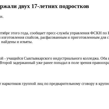
ржали двух 17-летних подростков
и.
тябре этого года, сообщает пресс-служба управления ФСКН по К
я изготовления спайсов, расфасованным и приготовленным для с
и найдены и изъяты.
гой - учащийся Сыктывкарского индустриального колледжа. Оба
 Второй задержанный уже ранее попадал в поле зрения правоохр
т наркотиков группой лиц по предварительному сговору в крупн