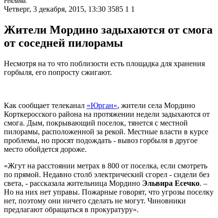
Реклама.
Четверг, 3 декабря, 2015, 13:30
3585
1
1
Жители Мордино задыхаются от смога
от соседней пилорамы
Несмотря на то что поблизости есть площадка для хранения
горбыля, его попросту сжигают.
Как сообщает телеканал
«Юрган»
, жители села Мордино
Корткеросского района на протяжении недели задыхаются от
смога. Дым, покрывающий поселок, тянется с местной
пилорамы, расположенной за рекой. Местные власти в курсе
проблемы, но просят подождать - вывоз горбыля в другое
место обойдется дороже.
«Жгут на расстоянии метрах в 800 от поселка, если смотреть
по прямой. Недавно столб электрический сгорел - сидели без
света, - рассказала жительница Мордино
Эльвира Есечко
. –
Но на них нет управы. Пожарные говорят, что угрозы поселку
нет, поэтому они ничего сделать не могут. Чиновники
предлагают обращаться в прокуратуру».