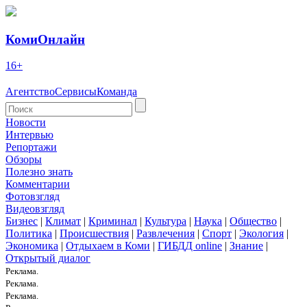
КомиОнлайн
16+
Агентство
Сервисы
Команда
Новости
Интервью
Репортажи
Обзоры
Полезно знать
Комментарии
Фотовзгляд
Видеовзгляд
Бизнес
|
Климат
|
Криминал
|
Культура
|
Наука
|
Общество
|
Политика
|
Происшествия
|
Развлечения
|
Спорт
|
Экология
|
Экономика
|
Отдыхаем в Коми
|
ГИБДД online
|
Знание
|
Открытый диалог
Реклама.
Реклама.
Реклама.