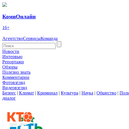
КомиОнлайн
16+
Агентство
Сервисы
Команда
Новости
Интервью
Репортажи
Обзоры
Полезно знать
Комментарии
Фотовзгляд
Видеовзгляд
Бизнес
|
Климат
|
Криминал
|
Культура
|
Наука
|
Общество
|
Пол
диалог