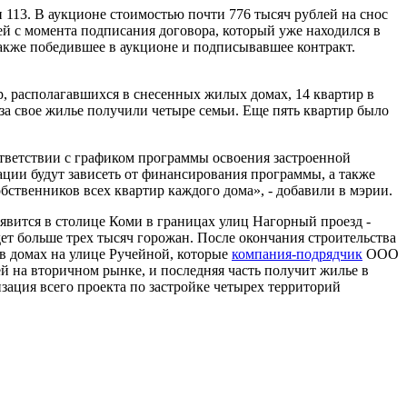
и 113. В аукционе стоимостью почти 776 тысяч рублей на снос
й с момента подписания договора, который уже находился в
акже победившее в аукционе и подписывавшее контракт.
р, располагавшихся в снесенных жилых домах, 14 квартир в
за свое жилье получили четыре семьи. Еще пять квартир было
оответствии с графиком программы освоения застроенной
ации будут зависеть от финансирования программы, а также
бственников всех квартир каждого дома», - добавили в мэрии.
явится в столице Коми в границах улиц Нагорный проезд -
ет больше трех тысяч горожан. После окончания строительства
 в домах на улице Ручейной, которые
компания-подрядчик
ООО
й на вторичном рынке, и последняя часть получит жилье в
зация всего проекта по застройке четырех территорий