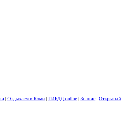
ка
|
Отдыхаем в Коми
|
ГИБДД online
|
Знание
|
Открытый