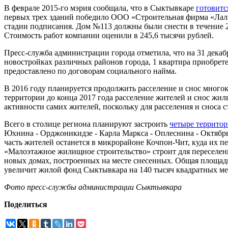
В феврале 2015-го мэрия сообщала, что в Сыктывкаре
готовитс
первых трех зданий победило ООО «Строительная фирма «Лалв
стадии подписания. Дом №113 должны были снести в течение 
Стоимость работ компании оценили в 245,6 тысячи рублей.
Пресс-служба администрации города отметила, что на 31 декаб
новостройках различных районов города, 1 квартира приобрет
предоставлено по договорам социального найма.
В 2016 году планируется продолжить расселение и снос многок
территории до конца 2017 года расселение жителей и снос жил
активности самих жителей, поскольку для расселения и сноса 
Всего в столице региона планируют застроить
четыре террито
Юхнина - Орджоникидзе - Карла Маркса - Оплеснина - Октябрьс
часть жителей останется в микрорайоне Кочпон-Чит, куда их п
«Малоэтажное жилищное строительство» строит для переселенце
новых домах, построенных на месте снесенных. Общая площадь 
увеличит жилой фонд Сыктывкара на 140 тысяч квадратных ме
Фото пресс-службы администрации Сыктывкара
Поделиться