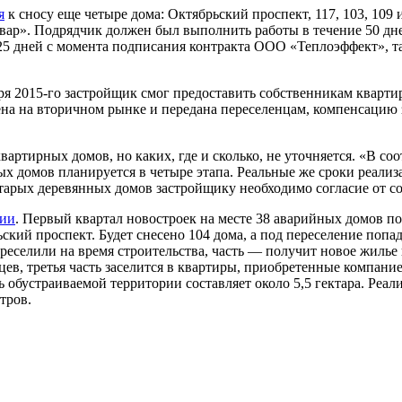
я
к сносу еще четыре дома: Октябрьский проспект, 117, 103, 109 
ар». Подрядчик должен был выполнить работы в течение 50 дне
25 дней с момента подписания контракта ООО «Теплоэффект», т
ря 2015-го застройщик смог предоставить собственникам кварти
ена на вторичном рынке и передана переселенцам, компенсацию 
вартирных домов, но каких, где и сколько, не уточняется. «В с
ых домов планируется в четыре этапа. Реальные же сроки реализ
старых деревянных домов застройщику необходимо согласие от со
рии
. Первый квартал новостроек на месте 38 аварийных домов по
кий проспект. Будет снесено 104 дома, а под переселение попад
ереселили на время строительства, часть — получит новое жилье
в, третья часть заселится в квартиры, приобретенные компание
обустраиваемой территории составляет около 5,5 гектара. Реали
тров.