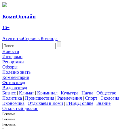
КомиОнлайн
16+
Агентство
Сервисы
Команда
Новости
Интервью
Репортажи
Обзоры
Полезно знать
Комментарии
Фотовзгляд
Видеовзгляд
Бизнес
|
Климат
|
Криминал
|
Культура
|
Наука
|
Общество
|
Политика
|
Происшествия
|
Развлечения
|
Спорт
|
Экология
|
Экономика
|
Отдыхаем в Коми
|
ГИБДД online
|
Знание
|
Открытый диалог
Реклама.
Реклама.
Реклама.