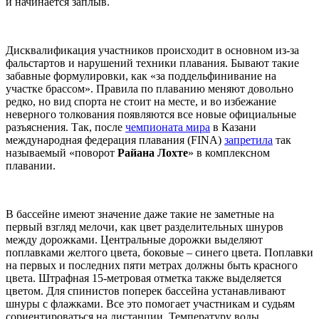
и начинается заплыв.
Дисквалификация участников происходит в основном из-за
фальстартов и нарушений техники плавания. Бывают такие
забавные формулировки, как «за поддельфинивание на
участке брассом». Правила по плаванию меняют довольно
редко, но вид спорта не стоит на месте, и во избежание
неверного толкования появляются все новые официальные
разъяснения. Так, после
чемпионата мира
в Казани
международная федерация плавания (FINA)
запретила
так
называемый «поворот
Райана Лохте
» в комплексном
плавании.
В бассейне имеют значение даже такие не заметные на
первый взгляд мелочи, как цвет разделительных шнуров
между дорожками. Центральные дорожки выделяют
поплавками желтого цвета, боковые – синего цвета. Поплавки
на первых и последних пяти метрах должны быть красного
цвета. Штрафная 15-метровая отметка также выделяется
цветом. Для спинистов поперек бассейна устанавливают
шнуры с флажками. Все это помогает участникам и судьям
сориентироваться на дистанции. Температуру воды