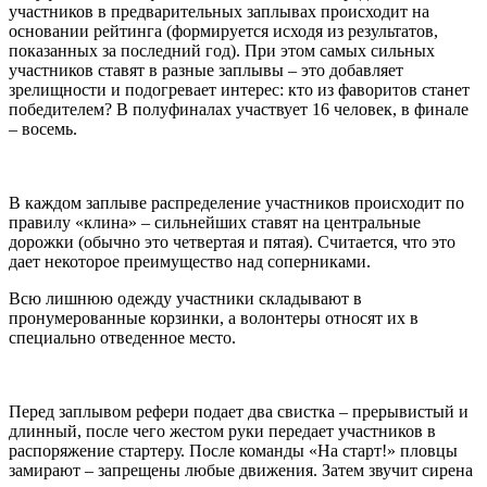
участников в предварительных заплывах происходит на
основании рейтинга (формируется исходя из результатов,
показанных за последний год). При этом самых сильных
участников ставят в разные заплывы – это добавляет
зрелищности и подогревает интерес: кто из фаворитов станет
победителем? В полуфиналах участвует 16 человек, в финале
– восемь.
В каждом заплыве распределение участников происходит по
правилу «клина» – сильнейших ставят на центральные
дорожки (обычно это четвертая и пятая). Считается, что это
дает некоторое преимущество над соперниками.
Всю лишнюю одежду участники складывают в
пронумерованные корзинки, а волонтеры относят их в
специально отведенное место.
Перед заплывом рефери подает два свистка – прерывистый и
длинный, после чего жестом руки передает участников в
распоряжение стартеру. После команды «На старт!» пловцы
замирают – запрещены любые движения. Затем звучит сирена