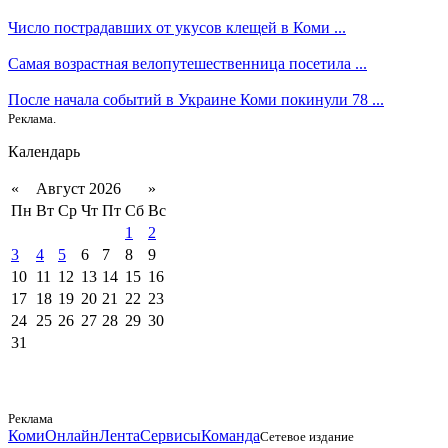
Число пострадавших от укусов клещей в Коми ...
Самая возрастная велопутешественница посетила ...
После начала событий в Украине Коми покинули 78 ...
Реклама.
Календарь
«
Август 2026
»
Пн
Вт
Ср
Чт
Пт
Сб
Вс
1
2
3
4
5
6
7
8
9
10
11
12
13
14
15
16
17
18
19
20
21
22
23
24
25
26
27
28
29
30
31
Реклама
КомиОнлайн
Лента
Сервисы
Команда
Сетевое издание