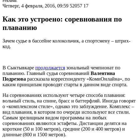
Реклама.
Четверг, 4 февраля, 2016, 09:59
52057
17
Как это устроено: соревнования по
плаванию
Зачем судье в бассейне колокольчик, а спортсмену – штрих-
код.
В Сыктывкаре
продолжается
зональный чемпионат по
плаванию. Главный судья соревнований
Валентина
Подрезова
рассказала корреспонденту «КомиОнлайна», по
каким принципам проводят старты в данном виде спорта.
На соревнованиях используют четыре способа плавания:
вольный стиль, на спине, брасс и баттерфляй. Иногда говорят
о «комплексном стиле», однако это заблуждение. Комплекс –
вид плавания, в котором по очереди используют все стили.
Самым зрелищным видом программы на любых
соревнованиях являются эстафеты. Дистанции делятся на
короткие (50 и 100 метров), средние (200 и 400 метров) и
длинные (800 и 1500 метров).