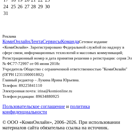
24
25
26
27
28
29
30
31
Реклама
КомиОнлайн
Лента
Сервисы
Команда
Сетевое издание
«КомиОнлайн». Зарегистрировано Федеральной службой по надзору в
сфере связи, информационных технологий и массовых коммуникаций;
Регистрационный номер и дата принятия решения о регистрации: серия Эл
№ ФС77-72997 от 06 июня 2018г.
Учредитель Общество с ограниченной ответственностью "КомиОнлайн"
(ОГРН 1231100001802)
Главный редактор – Лукина Ирина Юрьевна.
Телефон: 89225841110
Электронная почта: irina@komionline.ru
Телефон редакции: 89634880925
Пользовательское соглашение
и
политика
конфиденциальности
© ООО «КомиОнлайн», 2006–2026. При использовании
материалов сайта обязательна ссылка на источник.