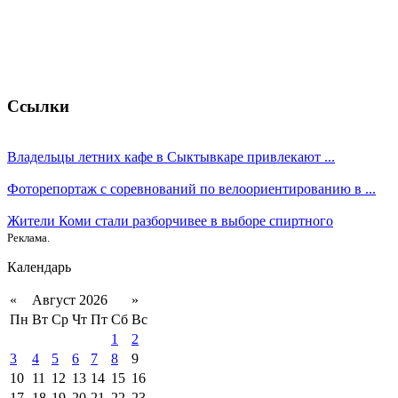
Ссылки
Владельцы летних кафе в Сыктывкаре привлекают ...
Фоторепортаж с соревнований по велоориентированию в ...
Жители Коми стали разборчивее в выборе спиртного
Реклама.
Календарь
«
Август 2026
»
Пн
Вт
Ср
Чт
Пт
Сб
Вс
1
2
3
4
5
6
7
8
9
10
11
12
13
14
15
16
17
18
19
20
21
22
23