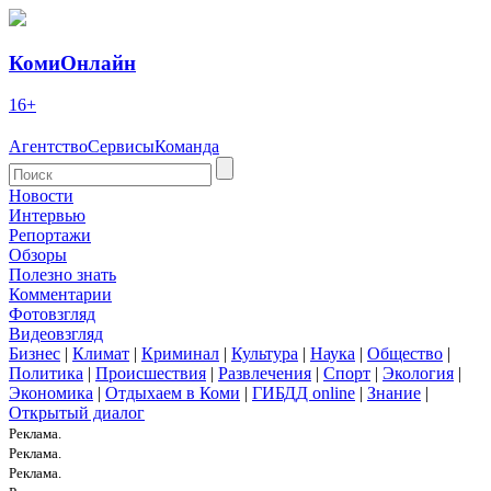
КомиОнлайн
16+
Агентство
Сервисы
Команда
Новости
Интервью
Репортажи
Обзоры
Полезно знать
Комментарии
Фотовзгляд
Видеовзгляд
Бизнес
|
Климат
|
Криминал
|
Культура
|
Наука
|
Общество
|
Политика
|
Происшествия
|
Развлечения
|
Спорт
|
Экология
|
Экономика
|
Отдыхаем в Коми
|
ГИБДД online
|
Знание
|
Открытый диалог
Реклама.
Реклама.
Реклама.