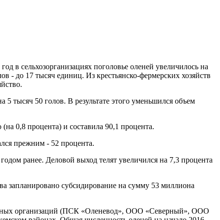
год в сельхозорганизациях поголовье оленей увеличилось на
в - до 17 тысяч единиц. Из крестьянско-фермерских хозяйств
яйство.
а 5 тысяч 50 голов. В результате этого уменьшился объем
(на 0,8 процента) и составила 90,1 процента.
ался прежним - 52 процента.
 годом ранее. Деловой выход телят увеличился на 7,3 процента
тва запланировано субсидирование на сумму 53 миллиона
твенных организаций (ПСК «Оленевод», ООО «Северный», ООО
емском районах. Общая численность оленей на начало 2016