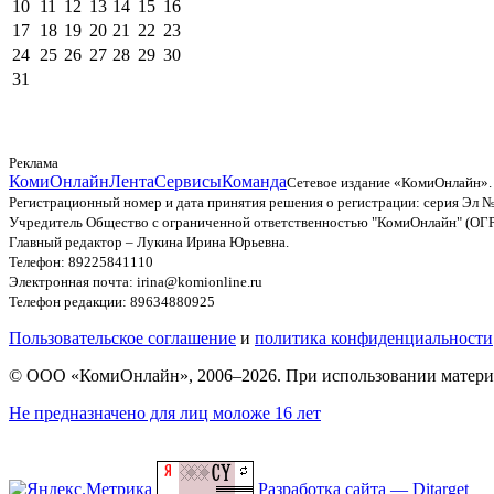
10
11
12
13
14
15
16
17
18
19
20
21
22
23
24
25
26
27
28
29
30
31
Реклама
КомиОнлайн
Лента
Сервисы
Команда
Сетевое издание «КомиОнлайн».
Регистрационный номер и дата принятия решения о регистрации: серия Эл №
Учредитель Общество с ограниченной ответственностью "КомиОнлайн" (ОГ
Главный редактор – Лукина Ирина Юрьевна.
Телефон: 89225841110
Электронная почта: irina@komionline.ru
Телефон редакции: 89634880925
Пользовательское соглашение
и
политика конфиденциальности
© ООО «КомиОнлайн», 2006–2026. При использовании материал
Не предназначено для лиц моложе 16 лет
Разработка сайта — Ditarget