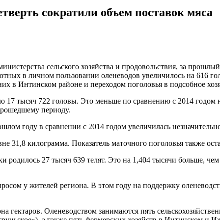
етверть сократили объем поставок мяса
нистерства сельского хозяйства и продовольствия, за прошлый 
отных в личном пользовании оленеводов увеличилось на 616 голо
них в Интинском районе и переходом поголовья в подсобное хоз
о 17 тысяч 722 головы. Это меньше по сравнению с 2014 годом н
 прошедшему периоду.
шлом году в сравнении с 2014 годом увеличилась незначительно 
вне 31,8 килограмма. Показатель маточного поголовья также ост
 родилось 27 тысяч 639 телят. Это на 1,404 тысячи больше, чем
росом у жителей региона. В этом году на поддержку оленеводс
иона гектаров. Оленеводством занимаются пять сельскохозяйс
ньское»), а также пять фермерских хозяйств в Интинском и Иж