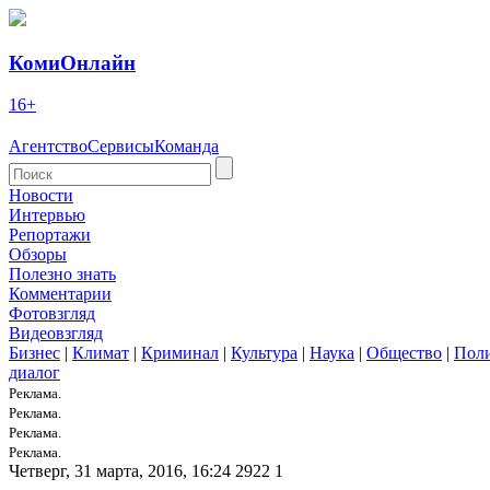
КомиОнлайн
16+
Агентство
Сервисы
Команда
Новости
Интервью
Репортажи
Обзоры
Полезно знать
Комментарии
Фотовзгляд
Видеовзгляд
Бизнес
|
Климат
|
Криминал
|
Культура
|
Наука
|
Общество
|
Пол
диалог
Реклама.
Реклама.
Реклама.
Реклама.
Четверг, 31 марта, 2016, 16:24
2922
1