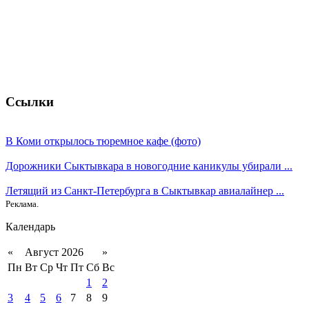
Ссылки
В Коми открылось тюремное кафе (фото)
Дорожники Сыктывкара в новогодние каникулы убирали ...
Летящий из Санкт-Петербурга в Сыктывкар авиалайнер ...
Реклама.
Календарь
«
Август 2026
»
Пн
Вт
Ср
Чт
Пт
Сб
Вс
1
2
3
4
5
6
7
8
9