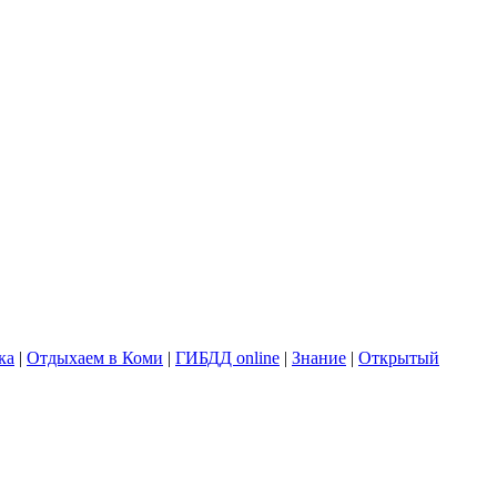
ка
|
Отдыхаем в Коми
|
ГИБДД online
|
Знание
|
Открытый