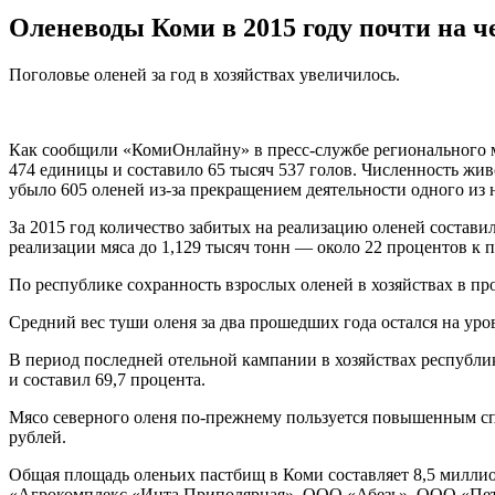
Оленеводы Коми в 2015 году почти на ч
Поголовье оленей за год в хозяйствах увеличилось.
Как сообщили «КомиОнлайну» в пресс-службе регионального ми
474 единицы и составило 65 тысяч 537 голов. Численность жив
убыло 605 оленей из-за прекращением деятельности одного из 
За 2015 год количество забитых на реализацию оленей составил
реализации мяса до 1,129 тысяч тонн — около 22 процентов к
По республике сохранность взрослых оленей в хозяйствах в про
Средний вес туши оленя за два прошедших года остался на уро
В период последней отельной кампании в хозяйствах республики
и составил 69,7 процента.
Мясо северного оленя по-прежнему пользуется повышенным сп
рублей.
Общая площадь оленьих пастбищ в Коми составляет 8,5 милл
«Агрокомплекс «Инта Приполярная», ООО «Абезь», ООО «Петру