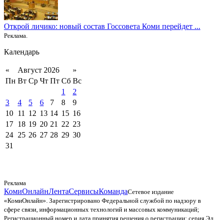
Открой личико: новый состав Госсовета Коми перейдет ...
Реклама.
Календарь
«
Август 2026
»
Пн
Вт
Ср
Чт
Пт
Сб
Вс
1
2
3
4
5
6
7
8
9
10
11
12
13
14
15
16
17
18
19
20
21
22
23
24
25
26
27
28
29
30
31
Реклама
КомиОнлайн
Лента
Сервисы
Команда
Сетевое издание
«КомиОнлайн». Зарегистрировано Федеральной службой по надзору в
сфере связи, информационных технологий и массовых коммуникаций;
Регистрационный номер и дата принятия решения о регистрации: серия Эл