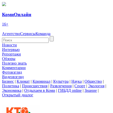
КомиОнлайн
16+
Агентство
Сервисы
Команда
Новости
Интервью
Репортажи
Обзоры
Полезно знать
Комментарии
Фотовзгляд
Видеовзгляд
Бизнес
|
Климат
|
Криминал
|
Культура
|
Наука
|
Общество
|
Политика
|
Происшествия
|
Развлечения
|
Спорт
|
Экология
|
Экономика
|
Отдыхаем в Коми
|
ГИБДД online
|
Знание
|
Открытый диалог