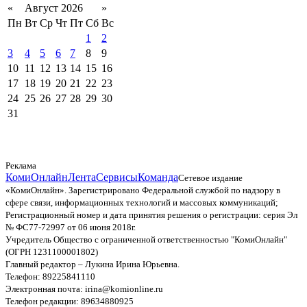
«
Август 2026
»
Пн
Вт
Ср
Чт
Пт
Сб
Вс
1
2
3
4
5
6
7
8
9
10
11
12
13
14
15
16
17
18
19
20
21
22
23
24
25
26
27
28
29
30
31
Реклама
КомиОнлайн
Лента
Сервисы
Команда
Сетевое издание
«КомиОнлайн». Зарегистрировано Федеральной службой по надзору в
сфере связи, информационных технологий и массовых коммуникаций;
Регистрационный номер и дата принятия решения о регистрации: серия Эл
№ ФС77-72997 от 06 июня 2018г.
Учредитель Общество с ограниченной ответственностью "КомиОнлайн"
(ОГРН 1231100001802)
Главный редактор – Лукина Ирина Юрьевна.
Телефон: 89225841110
Электронная почта: irina@komionline.ru
Телефон редакции: 89634880925