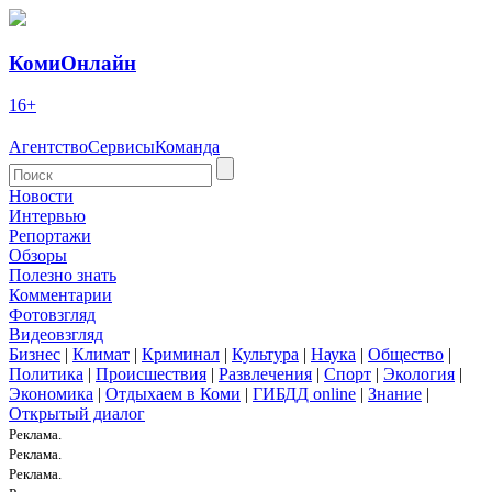
КомиОнлайн
16+
Агентство
Сервисы
Команда
Новости
Интервью
Репортажи
Обзоры
Полезно знать
Комментарии
Фотовзгляд
Видеовзгляд
Бизнес
|
Климат
|
Криминал
|
Культура
|
Наука
|
Общество
|
Политика
|
Происшествия
|
Развлечения
|
Спорт
|
Экология
|
Экономика
|
Отдыхаем в Коми
|
ГИБДД online
|
Знание
|
Открытый диалог
Реклама.
Реклама.
Реклама.