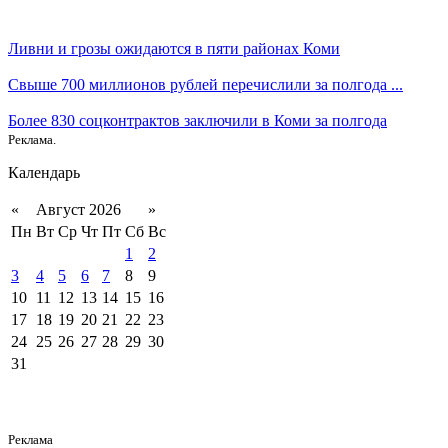
Ливни и грозы ожидаются в пяти районах Коми
Свыше 700 миллионов рублей перечислили за полгода ...
Более 830 соцконтрактов заключили в Коми за полгода
Реклама.
Календарь
«
Август 2026
»
Пн
Вт
Ср
Чт
Пт
Сб
Вс
1
2
3
4
5
6
7
8
9
10
11
12
13
14
15
16
17
18
19
20
21
22
23
24
25
26
27
28
29
30
31
Реклама