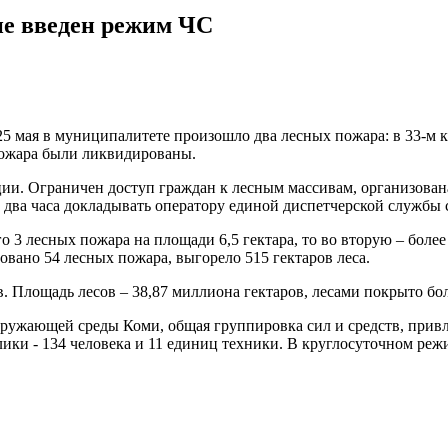
не введен режим ЧС
25 мая в муниципалитете произошло два лесных пожара: в 33-м к
пожара были ликвидированы.
ии. Ограничен доступ граждан к лесным массивам, организована
 два часа докладывать оператору единой диспетчерской службы 
о 3 лесных пожара на площади 6,5 гектара, то во вторую – бол
ровано 54 лесных пожара, выгорело 515 гектаров леса.
 Площадь лесов – 38,87 миллиона гектаров, лесами покрыто бол
ужающей среды Коми, общая группировка сил и средств, привле
ики - 134 человека и 11 единиц техники. В круглосуточном реж