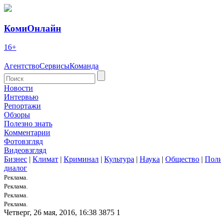
КомиОнлайн
16+
Агентство
Сервисы
Команда
Новости
Интервью
Репортажи
Обзоры
Полезно знать
Комментарии
Фотовзгляд
Видеовзгляд
Бизнес
|
Климат
|
Криминал
|
Культура
|
Наука
|
Общество
|
Пол
диалог
Реклама.
Реклама.
Реклама.
Реклама.
Четверг, 26 мая, 2016, 16:38
3875
1