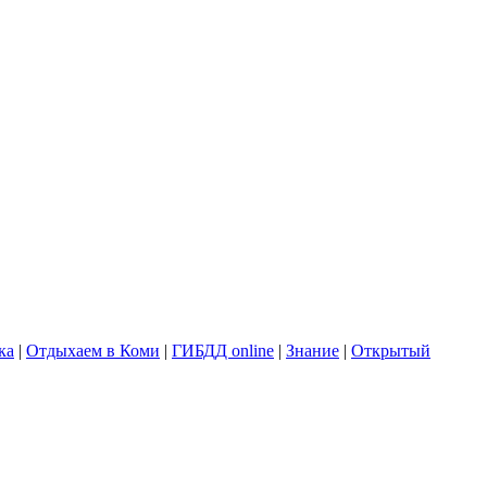
ка
|
Отдыхаем в Коми
|
ГИБДД online
|
Знание
|
Открытый