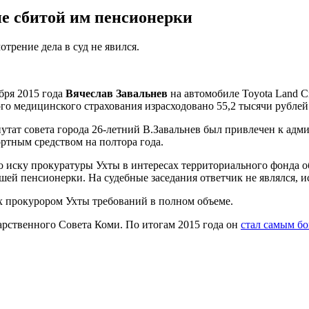
ие сбитой им пенсионерки
отрение дела в суд не явился.
бря 2015 года
Вячеслав Завальнев
на автомобиле Toyota Land Cr
ого медицинского страхования израсходовано 55,2 тысячи рублей
епутат совета города 26-летний В.Завальнев был привлечен к ад
ртным средством на полтора года.
по иску прокуратуры Ухты в интересах территориального фонда 
шей пенсионерки. На судебные заседания ответчик не являлся, и
х прокурором Ухты требований в полном объеме.
арственного Совета Коми. По итогам 2015 года он
стал самым б