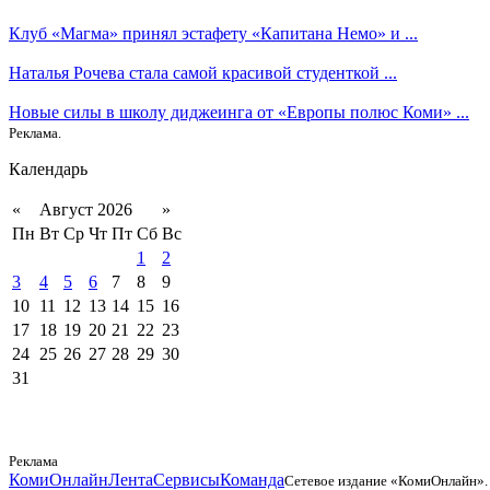
Клуб «Магма» принял эстафету «Капитана Немо» и ...
Наталья Рочева стала самой красивой студенткой ...
Новые силы в школу диджеинга от «Европы полюс Коми» ...
Реклама.
Календарь
«
Август 2026
»
Пн
Вт
Ср
Чт
Пт
Сб
Вс
1
2
3
4
5
6
7
8
9
10
11
12
13
14
15
16
17
18
19
20
21
22
23
24
25
26
27
28
29
30
31
Реклама
КомиОнлайн
Лента
Сервисы
Команда
Сетевое издание «КомиОнлайн».