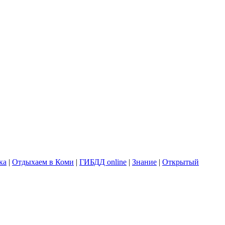
ка
|
Отдыхаем в Коми
|
ГИБДД online
|
Знание
|
Открытый