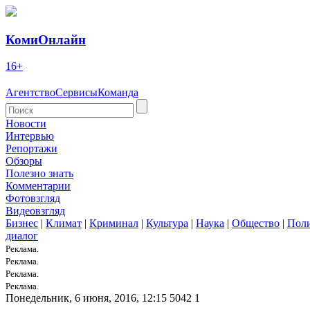
КомиОнлайн
16+
Агентство
Сервисы
Команда
Новости
Интервью
Репортажи
Обзоры
Полезно знать
Комментарии
Фотовзгляд
Видеовзгляд
Бизнес
|
Климат
|
Криминал
|
Культура
|
Наука
|
Общество
|
Пол
диалог
Реклама.
Реклама.
Реклама.
Реклама.
Понедельник, 6 июня, 2016, 12:15
5042
1