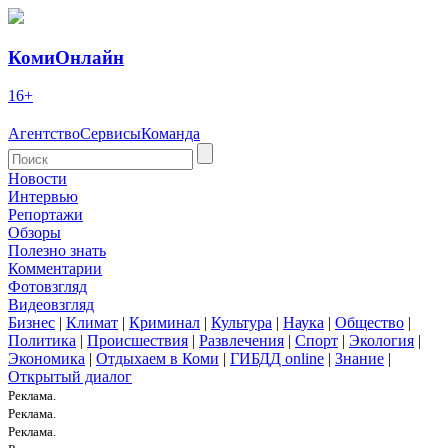
КомиОнлайн
16+
Агентство
Сервисы
Команда
Новости
Интервью
Репортажи
Обзоры
Полезно знать
Комментарии
Фотовзгляд
Видеовзгляд
Бизнес
|
Климат
|
Криминал
|
Культура
|
Наука
|
Общество
|
Политика
|
Происшествия
|
Развлечения
|
Спорт
|
Экология
|
Экономика
|
Отдыхаем в Коми
|
ГИБДД online
|
Знание
|
Открытый диалог
Реклама.
Реклама.
Реклама.