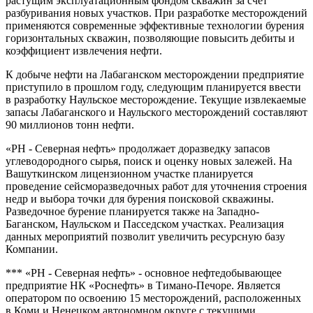
растущим эксплуатационным фондом скважин за счет
разбуривания новых участков. При разработке месторождений
применяются современные эффективные технологии бурения
горизонтальных скважин, позволяющие повысить дебиты и
коэффициент извлечения нефти.
К добыче нефти на Лабаганском месторождении предприятие
приступило в прошлом году, следующим планируется ввести
в разработку Наульское месторождение. Текущие извлекаемые
запасы Лабаганского и Наульского месторождений составляют
90 миллионов тонн нефти.
«РН - Северная нефть» продолжает доразведку запасов
углеводородного сырья, поиск и оценку новых залежей. На
Вашуткинском лицензионном участке планируется
проведение сейсморазведочных работ для уточнения строения
недр и выбора точки для бурения поисковой скважины.
Разведочное бурение планируется также на Западно-
Баганском, Наульском и Пасседском участках. Реализация
данных мероприятий позволит увеличить ресурсную базу
Компании.
*** «РН - Северная нефть» - основное нефтедобывающее
предприятие НК «Роснефть» в Тимано-Печоре. Является
оператором по освоению 15 месторождений, расположенных
в Коми и Ненецком автономном округе с текущими