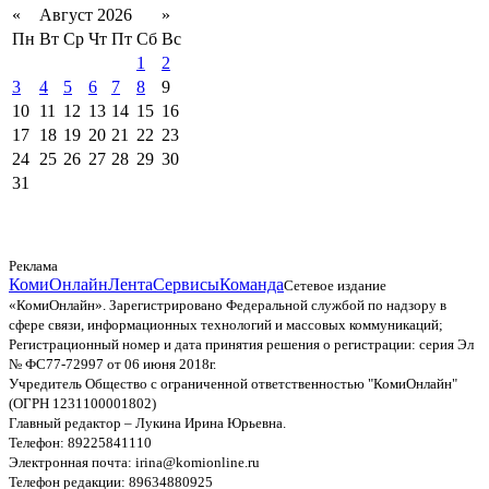
«
Август 2026
»
Пн
Вт
Ср
Чт
Пт
Сб
Вс
1
2
3
4
5
6
7
8
9
10
11
12
13
14
15
16
17
18
19
20
21
22
23
24
25
26
27
28
29
30
31
Реклама
КомиОнлайн
Лента
Сервисы
Команда
Сетевое издание
«КомиОнлайн». Зарегистрировано Федеральной службой по надзору в
сфере связи, информационных технологий и массовых коммуникаций;
Регистрационный номер и дата принятия решения о регистрации: серия Эл
№ ФС77-72997 от 06 июня 2018г.
Учредитель Общество с ограниченной ответственностью "КомиОнлайн"
(ОГРН 1231100001802)
Главный редактор – Лукина Ирина Юрьевна.
Телефон: 89225841110
Электронная почта: irina@komionline.ru
Телефон редакции: 89634880925