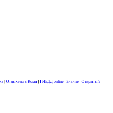
ка
|
Отдыхаем в Коми
|
ГИБДД online
|
Знание
|
Открытый