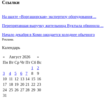
Ссылки
На шахте «Воргашорская» экспертизу оборудования ...
Перепрятавшая выручку жительница Вуктыла обвинила ...
Начало декабря в Коми ожидается холоднее обычного
Реклама.
Календарь
«
Август 2026
»
Пн
Вт
Ср
Чт
Пт
Сб
Вс
1
2
3
4
5
6
7
8
9
10
11
12
13
14
15
16
17
18
19
20
21
22
23
24
25
26
27
28
29
30
31