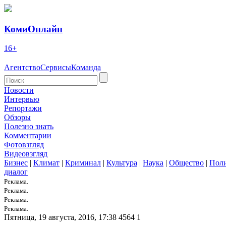
КомиОнлайн
16+
Агентство
Сервисы
Команда
Новости
Интервью
Репортажи
Обзоры
Полезно знать
Комментарии
Фотовзгляд
Видеовзгляд
Бизнес
|
Климат
|
Криминал
|
Культура
|
Наука
|
Общество
|
Пол
диалог
Реклама.
Реклама.
Реклама.
Реклама.
Пятница, 19 августа, 2016, 17:38
4564
1