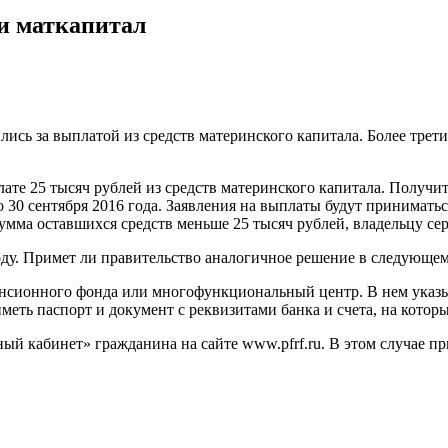
и маткапитал
ись за выплатой из средств материнского капитала. Более трети 
те 25 тысяч рублей из средств материнского капитала. Получи
 30 сентября 2016 года. Заявления на выплаты будут приниматьс
 сумма оставшихся средств меньше 25 тысяч рублей, владельцу с
оду. Примет ли правительство аналогичное решение в следующем
енсионного фонда или многофункциональный центр. В нем указы
меть паспорт и документ с реквизитами банка и счета, на котор
ный кабинет» гражданина на сайте www.pfrf.ru. В этом случае 