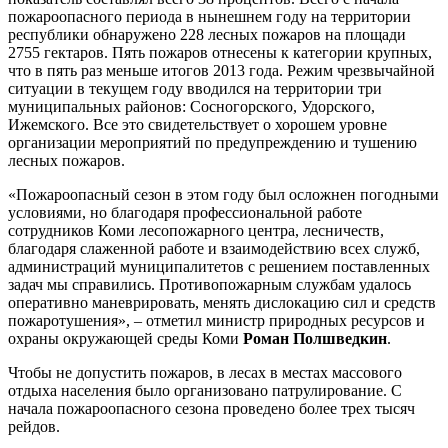
пожароопасного периода в нынешнем году на территории
республики обнаружено 228 лесных пожаров на площади
2755 гектаров. Пять пожаров отнесены к категории крупных,
что в пять раз меньше итогов 2013 года. Режим чрезвычайной
ситуации в текущем году вводился на территории три
муниципальных районов: Сосногорского, Удорского,
Ижемского. Все это свидетельствует о хорошем уровне
организации мероприятий по предупреждению и тушению
лесных пожаров.
«Пожароопасный сезон в этом году был осложнен погодными
условиями, но благодаря профессиональной работе
сотрудников Коми лесопожарного центра, лесничеств,
благодаря слаженной работе и взаимодействию всех служб,
администраций муниципалитетов с решением поставленных
задач мы справились. Противопожарным службам удалось
оперативно маневрировать, менять дислокацию сил и средств
пожаротушения», – отметил министр природных ресурсов и
охраны окружающей среды Коми
Роман Полшведкин
.
Чтобы не допустить пожаров, в лесах в местах массового
отдыха населения было организовано патрулирование. С
начала пожароопасного сезона проведено более трех тысяч
рейдов.