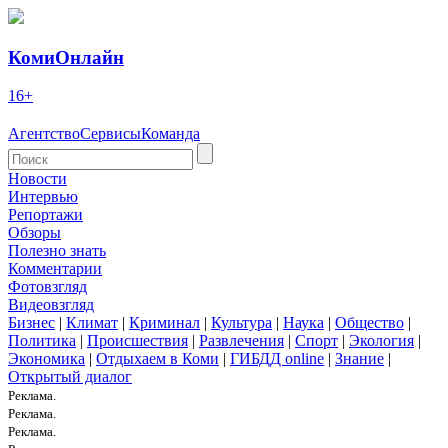
КомиОнлайн
16+
Агентство
Сервисы
Команда
Новости
Интервью
Репортажи
Обзоры
Полезно знать
Комментарии
Фотовзгляд
Видеовзгляд
Бизнес
|
Климат
|
Криминал
|
Культура
|
Наука
|
Общество
|
Политика
|
Происшествия
|
Развлечения
|
Спорт
|
Экология
|
Экономика
|
Отдыхаем в Коми
|
ГИБДД online
|
Знание
|
Открытый диалог
Реклама.
Реклама.
Реклама.