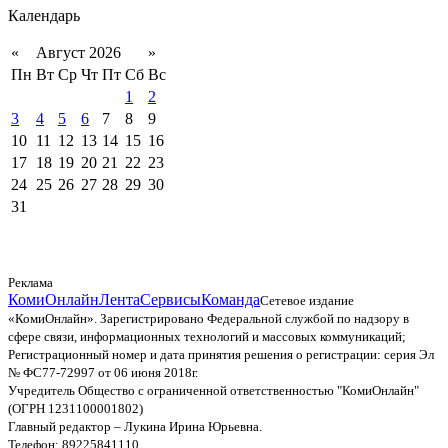
Календарь
«
Август 2026
»
Пн
Вт
Ср
Чт
Пт
Сб
Вс
1
2
3
4
5
6
7
8
9
10
11
12
13
14
15
16
17
18
19
20
21
22
23
24
25
26
27
28
29
30
31
Реклама
КомиОнлайн
Лента
Сервисы
Команда
Сетевое издание
«КомиОнлайн». Зарегистрировано Федеральной службой по надзору в
сфере связи, информационных технологий и массовых коммуникаций;
Регистрационный номер и дата принятия решения о регистрации: серия Эл
№ ФС77-72997 от 06 июня 2018г.
Учредитель Общество с ограниченной ответственностью "КомиОнлайн"
(ОГРН 1231100001802)
Главный редактор – Лукина Ирина Юрьевна.
Телефон: 89225841110