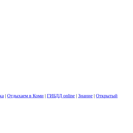
ка
|
Отдыхаем в Коми
|
ГИБДД online
|
Знание
|
Открытый