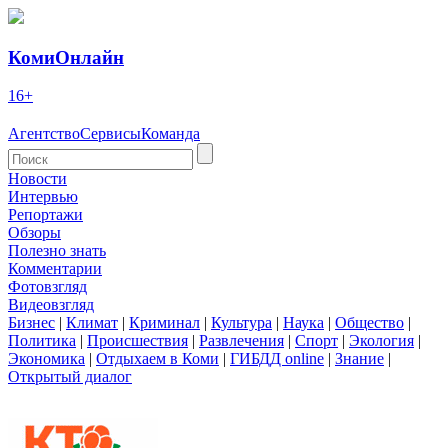
КомиОнлайн
16+
Агентство
Сервисы
Команда
Новости
Интервью
Репортажи
Обзоры
Полезно знать
Комментарии
Фотовзгляд
Видеовзгляд
Бизнес
|
Климат
|
Криминал
|
Культура
|
Наука
|
Общество
|
Политика
|
Происшествия
|
Развлечения
|
Спорт
|
Экология
|
Экономика
|
Отдыхаем в Коми
|
ГИБДД online
|
Знание
|
Открытый диалог