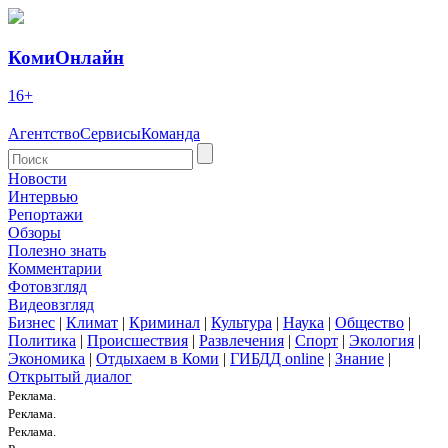
КомиОнлайн
16+
Агентство
Сервисы
Команда
Новости
Интервью
Репортажи
Обзоры
Полезно знать
Комментарии
Фотовзгляд
Видеовзгляд
Бизнес
|
Климат
|
Криминал
|
Культура
|
Наука
|
Общество
|
Политика
|
Происшествия
|
Развлечения
|
Спорт
|
Экология
|
Экономика
|
Отдыхаем в Коми
|
ГИБДД online
|
Знание
|
Открытый диалог
Реклама.
Реклама.
Реклама.