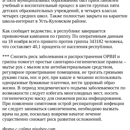
В пяти муниципальных образованиях был приостановлен
учебный и воспитательный процесс в шести группах пяти
детских образовательных учреждений, в четырех классах
четырех средних школ. Также полностью закрыта на карантин
школа-интернат в Усть-Куломском районе.
Как сообщает ведомство, в республике завершается
прививочная кампания по гриппу. По оперативным данным
на 18 ноября всего привито против гриппа 343182 человека,
что составляет 40,1 процента от населения республики.
*** Снизить риск заболевания и распространения ОРВИ и
гриппа помогут простые санитарно-гигиенические правила –
мытье рук с мылом или антибактериальным средством,
регулярное проветривание помещения, не трогать грязными
руками глаза, нос и рот, при кашле и чихании использовать
одноразовые бумажные платочки, вести здоровый образ
жизни. В период эпидемического подъема заболеваемости по
возможности следует избегать многолюдных мест, носить
гигиеническую маску для снижения риска инфицирования.
При появлении симптомов острой респираторной инфекции
не следует заниматься самолечением, необходимо вызвать
врача на дом, поскольку вовремя начатое лечение
существенно снижает риск развития осложнений.
Фото с сайта
pixabay.com