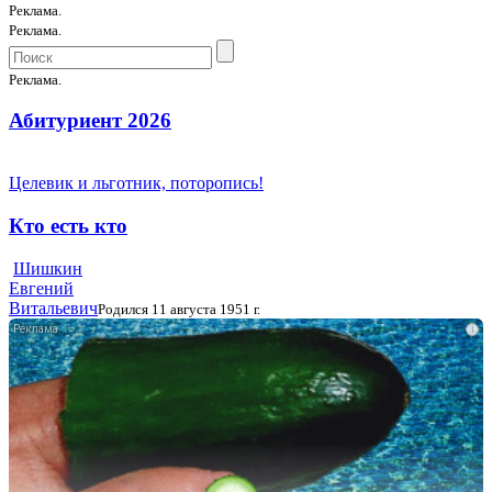
Реклама.
Реклама.
Реклама.
Абитуриент 2026
Целевик и льготник, поторопись!
Кто есть кто
Шишкин
Евгений
Витальевич
Родился 11 августа 1951 г.
i