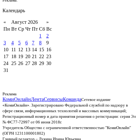
Реклама.
Календарь
«
Август 2026
»
Пн
Вт
Ср
Чт
Пт
Сб
Вс
1
2
3
4
5
6
7
8
9
10
11
12
13
14
15
16
17
18
19
20
21
22
23
24
25
26
27
28
29
30
31
Реклама
КомиОнлайн
Лента
Сервисы
Команда
Сетевое издание
«КомиОнлайн». Зарегистрировано Федеральной службой по надзору в
сфере связи, информационных технологий и массовых коммуникаций;
Регистрационный номер и дата принятия решения о регистрации: серия Эл
№ ФС77-72997 от 06 июня 2018г.
Учредитель Общество с ограниченной ответственностью "КомиОнлайн"
(ОГРН 1231100001802)
Главный редактор – Лукина Ирина Юрьевна.