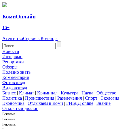
КомиОнлайн
16+
Агентство
Сервисы
Команда
Новости
Интервью
Репортажи
Обзоры
Полезно знать
Комментарии
Фотовзгляд
Видеовзгляд
Бизнес
|
Климат
|
Криминал
|
Культура
|
Наука
|
Общество
|
Политика
|
Происшествия
|
Развлечения
|
Спорт
|
Экология
|
Экономика
|
Отдыхаем в Коми
|
ГИБДД online
|
Знание
|
Открытый диалог
Реклама.
Реклама.
Реклама.