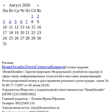
«
Август 2026
»
Пн
Вт
Ср
Чт
Пт
Сб
Вс
1
2
3
4
5
6
7
8
9
10
11
12
13
14
15
16
17
18
19
20
21
22
23
24
25
26
27
28
29
30
31
Реклама
КомиОнлайн
Лента
Сервисы
Команда
Сетевое издание
«КомиОнлайн». Зарегистрировано Федеральной службой по надзору в
сфере связи, информационных технологий и массовых коммуникаций;
Регистрационный номер и дата принятия решения о регистрации: серия Эл
№ ФС77-72997 от 06 июня 2018г.
Учредитель Общество с ограниченной ответственностью "КомиОнлайн"
(ОГРН 1231100001802)
Главный редактор – Лукина Ирина Юрьевна.
Телефон: 89225841110
Электронная почта: irina@komionline.ru