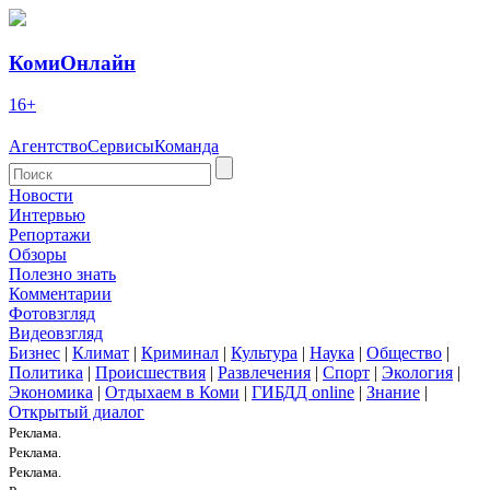
КомиОнлайн
16+
Агентство
Сервисы
Команда
Новости
Интервью
Репортажи
Обзоры
Полезно знать
Комментарии
Фотовзгляд
Видеовзгляд
Бизнес
|
Климат
|
Криминал
|
Культура
|
Наука
|
Общество
|
Политика
|
Происшествия
|
Развлечения
|
Спорт
|
Экология
|
Экономика
|
Отдыхаем в Коми
|
ГИБДД online
|
Знание
|
Открытый диалог
Реклама.
Реклама.
Реклама.