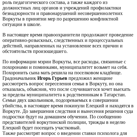
роль педагогического состава, а также каждого из
должностных лиц органов и учреждений профилактики
безнадзорности и правонарушений несовершеннолетних
Воркуты в принятии мер по разрешению конфликтной
ситуации в школе.
В настоящее время правоохранители продолжают проведение
оперативно-розыскных, следственных и процессуальных
действий, направленных на установление всех причин и
обстоятельств произошедшего.
По информации мэрии Воркуты, все расходы, связанные с
похоронами и поминками, муниципалитет возьмет на себя.
Похоронить сына мать решила на поселковом кладбище.
Градоначальник
Игорь Гурьев
предложил женщине
рассмотреть вопрос переселения семьи в Воркуту, но она
отказалась, объяснив, что после случившегося хочет выехать
за пределы муниципалитета к родственникам в Татарстан.
Семьи двух школьников, подозреваемых в совершении
убийства, в настоящее время покинули Елецкий и находятся в
Воркуте. До завершения следствия и вынесения решения суда
подростки будут на домашнем обучении. По сообщению
представителей воркутинской полиции, трижды в неделю
Елецкий будет посещать участковый.
Также рассмотрят вопрос о введении ставки психолога для