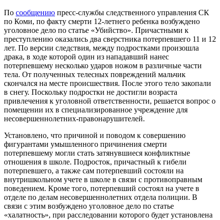
По
сообщению
пресс-службы следственного управления СК
по Коми, по факту смерти 12-летнего ребенка возбуждено
уголовное дело по статье «Убийство». Причастными к
преступлению оказались два сверстника потерпевшего 11 и 12
лет. По версии следствия, между подростками произошла
драка, в ходе которой один из нападавший нанес
потерпевшему несколько ударов ножом в различные части
тела. От полученных телесных повреждений мальчик
скончался на месте происшествия. После этого тело закопали
в снегу. Поскольку подростки не достигли возраста
привлечения к уголовной ответственности, решается вопрос о
помещении их в специализированное учреждение для
несовершеннолетних-правонарушителей.
Установлено, что причиной и поводом к совершению
фигурантами умышленного причинения смерти
потерпевшему могли стать затянувшиеся конфликтные
отношения в школе. Подросток, причастный к гибели
потерпевшего, а также сам потерпевший состояли на
внутришкольном учете в школе в связи с противоправным
поведением. Кроме того, потерпевший состоял на учете в
отделе по делам несовершеннолетних отдела полиции. В
связи с этим возбуждено уголовное дело по статье
«халатность», при расследовании которого будет установлена