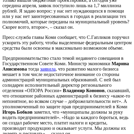
только вышли бюджетные проектировки, а сегодня уже
середина апреля, заявок поступило лишь на 1,7 миллиона
рублей. Я задаю вопрос: у нас нет нуждающихся в помощи
или у нас нет заинтересованных в городах в реализации тех
полномочий, которые переданы на муниципальный уровень?
Скорее всего, второе», – сказал он.
Пресс-служба главы Коми сообщает, что С.Гапликов поручил
ускорить эту работу, чтобы выделенные федеральным центром
средства были освоены в максимально возможном объеме.
Предпринимательство стало темой недавнего совещания в
Государственном Совете Коми. Министр экономики
Марина
Анисимова
тогда
заявила
, что развитию малого бизнеса
мешает в том числе недостаточное внимание со стороны
администраций муниципальных образований. С ней был
солидарен исполнительный директор регионального
отделения «ОПОРА России»
Владимир Кононов
, сказавший,
что отношение районных администраций к бизнесу «какое-то
непонятное, во всяком случае – доброжелательности нет». А
уполномоченный по защите прав предпринимателей в Коми
Игорь Бобков
заметил, что «муниципалы должны за руку
водить предпринимателей». «Надо за каждого бороться, ведь
он создал рабочее место, платит налоги и кредиты,
производит продукцию и оказывает услуги. Мы должны их
лелеять и пестовать», – сказал он.