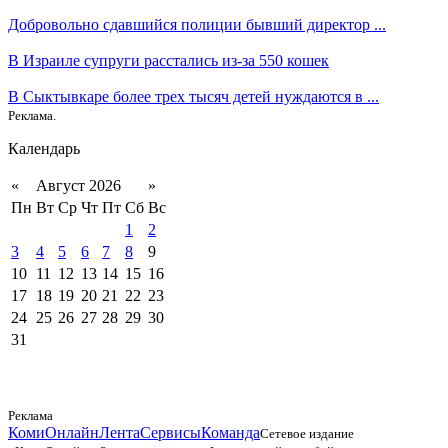
Добровольно сдавшийся полиции бывший директор ...
В Израиле супруги расстались из-за 550 кошек
В Сыктывкаре более трех тысяч детей нуждаются в ...
Реклама.
Календарь
«
Август 2026
»
Пн
Вт
Ср
Чт
Пт
Сб
Вс
1
2
3
4
5
6
7
8
9
10
11
12
13
14
15
16
17
18
19
20
21
22
23
24
25
26
27
28
29
30
31
Реклама
КомиОнлайн
Лента
Сервисы
Команда
Сетевое издание