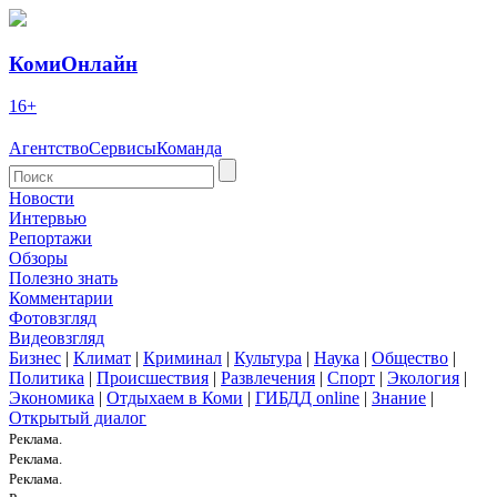
КомиОнлайн
16+
Агентство
Сервисы
Команда
Новости
Интервью
Репортажи
Обзоры
Полезно знать
Комментарии
Фотовзгляд
Видеовзгляд
Бизнес
|
Климат
|
Криминал
|
Культура
|
Наука
|
Общество
|
Политика
|
Происшествия
|
Развлечения
|
Спорт
|
Экология
|
Экономика
|
Отдыхаем в Коми
|
ГИБДД online
|
Знание
|
Открытый диалог
Реклама.
Реклама.
Реклама.