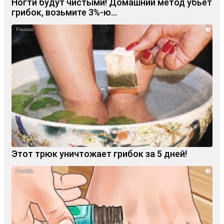
Ногти будут чистыми! Домашний метод убьет
грибок, возьмите 3%-ю…
i
Этот трюк уничтожает грибок за 5 дней!
i