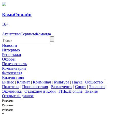
КомиОнлайн
16+
Агентство
Сервисы
Команда
Новости
Интервью
Репортажи
Обзоры
Полезно знать
Комментарии
Фотовзгляд
Видеовзгляд
Бизнес
|
Климат
|
Криминал
|
Культура
|
Наука
|
Общество
|
Политика
|
Происшествия
|
Развлечения
|
Спорт
|
Экология
|
Экономика
|
Отдыхаем в Коми
|
ГИБДД online
|
Знание
|
Открытый диалог
Реклама.
Реклама.
Реклама.