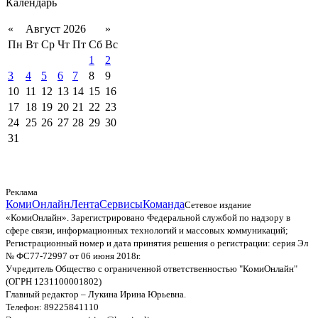
Календарь
«
Август 2026
»
Пн
Вт
Ср
Чт
Пт
Сб
Вс
1
2
3
4
5
6
7
8
9
10
11
12
13
14
15
16
17
18
19
20
21
22
23
24
25
26
27
28
29
30
31
Реклама
КомиОнлайн
Лента
Сервисы
Команда
Сетевое издание
«КомиОнлайн». Зарегистрировано Федеральной службой по надзору в
сфере связи, информационных технологий и массовых коммуникаций;
Регистрационный номер и дата принятия решения о регистрации: серия Эл
№ ФС77-72997 от 06 июня 2018г.
Учредитель Общество с ограниченной ответственностью "КомиОнлайн"
(ОГРН 1231100001802)
Главный редактор – Лукина Ирина Юрьевна.
Телефон: 89225841110