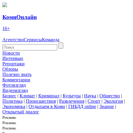
КомиОнлайн
16+
Агентство
Сервисы
Команда
Новости
Интервью
Репортажи
Обзоры
Полезно знать
Комментарии
Фотовзгляд
Видеовзгляд
Бизнес
|
Климат
|
Криминал
|
Культура
|
Наука
|
Общество
|
Политика
|
Происшествия
|
Развлечения
|
Спорт
|
Экология
|
Экономика
|
Отдыхаем в Коми
|
ГИБДД online
|
Знание
|
Открытый диалог
Реклама.
Реклама.
Реклама.