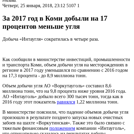
Реклама.
Четверг, 25 января, 2018, 23:12
5107
1
За 2017 год в Коми добыли на 17
процентов меньше угля
Добыча «Интаугля» сократилась в четыре раза.
Как сообщили в министерстве инвестиций, промышленности
и транспорта Коми, объем добычи угля на месторождениях в
регионе в 2017 году уменьшился по сравнению с 2016 годом
на 17,3 процента - до 8,9 миллиона тонн.
Объем добычи угля АО «Воркутауголь» составил 8,6
миллиона тонн, что на 9,8 процента ниже уровня 2016 года.
АО «Интауголь» добыло всего 300 тысяч тонн, тогда как в
2016 году этот показатель
равнялся
1,22 миллиона тонн.
В министерстве пояснили, что падение объемов добычи угля
произошло в результате позднего запуска новых очистных
забоев на шахте «Воркутинская». Также это было связано с
тяжелым финансовым
положением
компании «Интауголь»,
что отрицательно сказалось на результатах работы