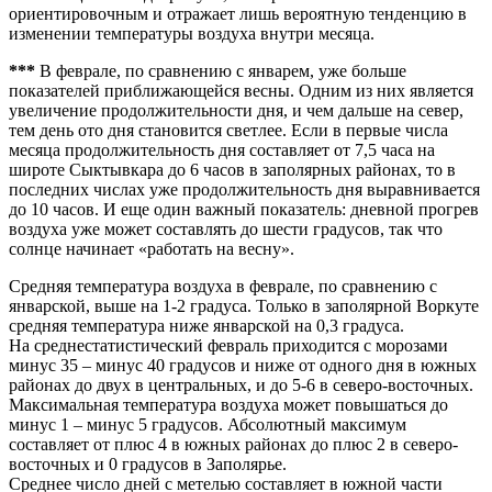
ориентировочным и отражает лишь вероятную тенденцию в
изменении температуры воздуха внутри месяца.
***
В феврале, по сравнению с январем, уже больше
показателей приближающейся весны. Одним из них является
увеличение продолжительности дня, и чем дальше на север,
тем день ото дня становится светлее. Если в первые числа
месяца продолжительность дня составляет от 7,5 часа на
широте Сыктывкара до 6 часов в заполярных районах, то в
последних числах уже продолжительность дня выравнивается
до 10 часов. И еще один важный показатель: дневной прогрев
воздуха уже может составлять до шести градусов, так что
солнце начинает «работать на весну».
Средняя температура воздуха в феврале, по сравнению с
январской, выше на 1-2 градуса. Только в заполярной Воркуте
средняя температура ниже январской на 0,3 градуса.
На среднестатистический февраль приходится с морозами
минус 35 – минус 40 градусов и ниже от одного дня в южных
районах до двух в центральных, и до 5-6 в северо-восточных.
Максимальная температура воздуха может повышаться до
минус 1 – минус 5 градусов. Абсолютный максимум
составляет от плюс 4 в южных районах до плюс 2 в северо-
восточных и 0 градусов в Заполярье.
Среднее число дней с метелью составляет в южной части