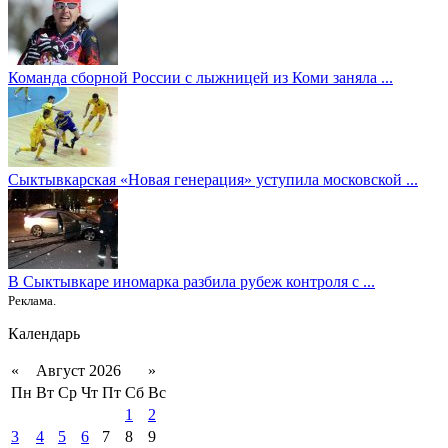
Команда сборной России с лыжницей из Коми заняла ...
Сыктывкарская «Новая генерация» уступила московской ...
В Сыктывкаре иномарка разбила рубеж контроля с ...
Реклама.
Календарь
«
Август 2026
»
Пн
Вт
Ср
Чт
Пт
Сб
Вс
1
2
3
4
5
6
7
8
9