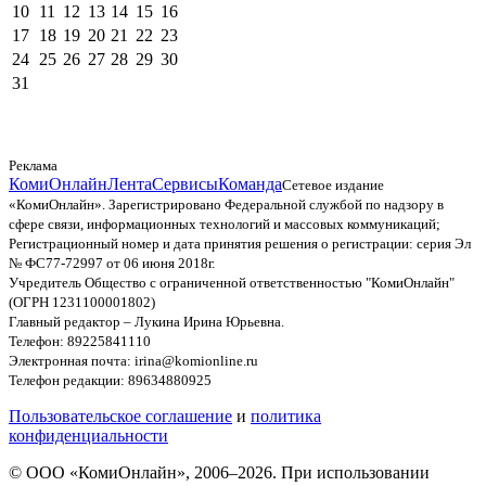
10
11
12
13
14
15
16
17
18
19
20
21
22
23
24
25
26
27
28
29
30
31
Реклама
КомиОнлайн
Лента
Сервисы
Команда
Сетевое издание
«КомиОнлайн». Зарегистрировано Федеральной службой по надзору в
сфере связи, информационных технологий и массовых коммуникаций;
Регистрационный номер и дата принятия решения о регистрации: серия Эл
№ ФС77-72997 от 06 июня 2018г.
Учредитель Общество с ограниченной ответственностью "КомиОнлайн"
(ОГРН 1231100001802)
Главный редактор – Лукина Ирина Юрьевна.
Телефон: 89225841110
Электронная почта: irina@komionline.ru
Телефон редакции: 89634880925
Пользовательское соглашение
и
политика
конфиденциальности
© ООО «КомиОнлайн», 2006–2026. При использовании