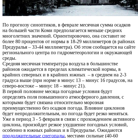
По прогнозу синоптиков, в феврале месячная сумма осадков
на большей части Коми предполагается меньше средних
многолетних значений. Ориентировочно, она составит не
более 80 процентов от нормы в 18-29 миллиметров (в районах
Предуралья – 33-44 миллиметра). Об этом сообщается на сайте
регионального центра по гидрометеорологии и окружающей
среды.
Средняя месячная температура воздуха в большинстве
районов ожидается в пределах климатической нормы, в
крайних северных и в крайних южных – в среднем на 2-3
градуса выше (при норме в минус 13 – минус 16 градусов, на
северо-востоке – минус 18 – минус 21).
В первой половине месяца погодные условия будут
определять поля повышенного атмосферного давления, с
которыми будет связана относительно морозная
преимущественно без осадков погода. Влияние циклонов
будет непродолжительным, но погода будет резко меняться.
Уже в период 3 - 5 февраля в связи с прохождением активного
циклона, произойдет резкое ухудшение погодных условий,
особенно в южных районах и в Предуралье. Ожидаются
продолжительные снегопады
, местами сильные (40-60