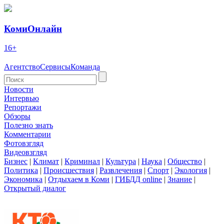
КомиОнлайн
16+
Агентство
Сервисы
Команда
Новости
Интервью
Репортажи
Обзоры
Полезно знать
Комментарии
Фотовзгляд
Видеовзгляд
Бизнес
|
Климат
|
Криминал
|
Культура
|
Наука
|
Общество
|
Политика
|
Происшествия
|
Развлечения
|
Спорт
|
Экология
|
Экономика
|
Отдыхаем в Коми
|
ГИБДД online
|
Знание
|
Открытый диалог