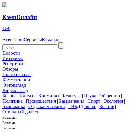
КомиОнлайн
16+
Агентство
Сервисы
Команда
Новости
Интервью
Репортажи
Обзоры
Полезно знать
Комментарии
Фотовзгляд
Видеовзгляд
Бизнес
|
Климат
|
Криминал
|
Культура
|
Наука
|
Общество
|
Политика
|
Происшествия
|
Развлечения
|
Спорт
|
Экология
|
Экономика
|
Отдыхаем в Коми
|
ГИБДД online
|
Знание
|
Открытый диалог
Реклама.
Реклама.
Реклама.