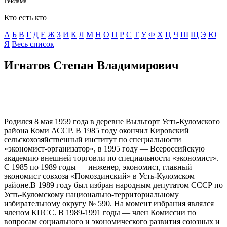
Реклама.
Кто есть кто
А
Б
В
Г
Д
E
Ж
З
И
К
Л
М
Н
О
П
Р
С
Т
У
Ф
Х
Ц
Ч
Ш
Щ
Э
Ю
Я
Весь список
Игнатов Степан Владимирович
Родился 8 мая 1959 года в деревне Выльгорт Усть-Куломского
района Коми АССР. В 1985 году окончил Кировский
сельскохозяйственный институт по специальности
«экономист-организатор», в 1995 году — Всероссийскую
академию внешней торговли по специальности «экономист».
С 1985 по 1989 годы — инженер, экономист, главный
экономист совхоза «Помоздинский» в Усть-Куломском
районе.В 1989 году был избран народным депутатом СССР по
Усть-Куломскому национально-территориальному
избирательному округу № 590. На момент избрания являлся
членом КПСС. В 1989-1991 годы — член Комиссии по
вопросам социального и экономического развития союзных и