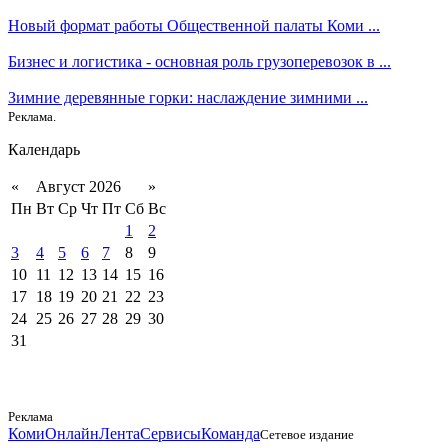
Новый формат работы Общественной палаты Коми ...
Бизнес и логистика - основная роль грузоперевозок в ...
Зимние деревянные горки: наслаждение зимними ...
Реклама.
Календарь
«
Август 2026
»
Пн
Вт
Ср
Чт
Пт
Сб
Вс
1
2
3
4
5
6
7
8
9
10
11
12
13
14
15
16
17
18
19
20
21
22
23
24
25
26
27
28
29
30
31
Реклама
КомиОнлайн
Лента
Сервисы
Команда
Сетевое издание