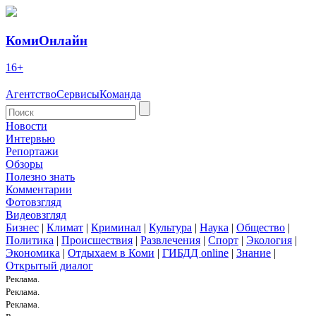
КомиОнлайн
16+
Агентство
Сервисы
Команда
Новости
Интервью
Репортажи
Обзоры
Полезно знать
Комментарии
Фотовзгляд
Видеовзгляд
Бизнес
|
Климат
|
Криминал
|
Культура
|
Наука
|
Общество
|
Политика
|
Происшествия
|
Развлечения
|
Спорт
|
Экология
|
Экономика
|
Отдыхаем в Коми
|
ГИБДД online
|
Знание
|
Открытый диалог
Реклама.
Реклама.
Реклама.