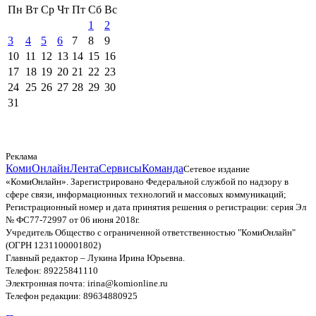
Пн
Вт
Ср
Чт
Пт
Сб
Вс
1
2
3
4
5
6
7
8
9
10
11
12
13
14
15
16
17
18
19
20
21
22
23
24
25
26
27
28
29
30
31
Реклама
КомиОнлайн
Лента
Сервисы
Команда
Сетевое издание
«КомиОнлайн». Зарегистрировано Федеральной службой по надзору в
сфере связи, информационных технологий и массовых коммуникаций;
Регистрационный номер и дата принятия решения о регистрации: серия Эл
№ ФС77-72997 от 06 июня 2018г.
Учредитель Общество с ограниченной ответственностью "КомиОнлайн"
(ОГРН 1231100001802)
Главный редактор – Лукина Ирина Юрьевна.
Телефон: 89225841110
Электронная почта: irina@komionline.ru
Телефон редакции: 89634880925