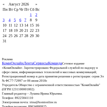
«
Август 2026
»
Пн
Вт
Ср
Чт
Пт
Сб
Вс
1
2
3
4
5
6
7
8
9
10
11
12
13
14
15
16
17
18
19
20
21
22
23
24
25
26
27
28
29
30
31
Реклама
КомиОнлайн
Лента
Сервисы
Команда
Сетевое издание
«КомиОнлайн». Зарегистрировано Федеральной службой по надзору в
сфере связи, информационных технологий и массовых коммуникаций;
Регистрационный номер и дата принятия решения о регистрации: серия Эл
№ ФС77-72997 от 06 июня 2018г.
Учредитель Общество с ограниченной ответственностью "КомиОнлайн"
(ОГРН 1231100001802)
Главный редактор – Лукина Ирина Юрьевна.
Телефон: 89225841110
Электронная почта: irina@komionline.ru
Телефон редакции: 89634880925