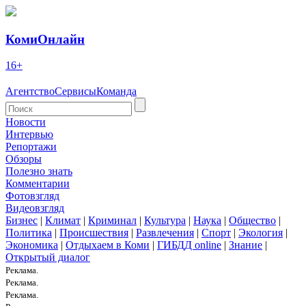
КомиОнлайн
16+
Агентство
Сервисы
Команда
Новости
Интервью
Репортажи
Обзоры
Полезно знать
Комментарии
Фотовзгляд
Видеовзгляд
Бизнес
|
Климат
|
Криминал
|
Культура
|
Наука
|
Общество
|
Политика
|
Происшествия
|
Развлечения
|
Спорт
|
Экология
|
Экономика
|
Отдыхаем в Коми
|
ГИБДД online
|
Знание
|
Открытый диалог
Реклама.
Реклама.
Реклама.