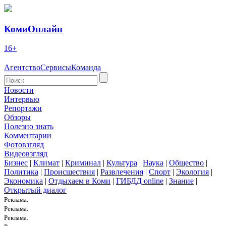
КомиОнлайн
16+
Агентство
Сервисы
Команда
Новости
Интервью
Репортажи
Обзоры
Полезно знать
Комментарии
Фотовзгляд
Видеовзгляд
Бизнес
|
Климат
|
Криминал
|
Культура
|
Наука
|
Общество
|
Политика
|
Происшествия
|
Развлечения
|
Спорт
|
Экология
|
Экономика
|
Отдыхаем в Коми
|
ГИБДД online
|
Знание
|
Открытый диалог
Реклама.
Реклама.
Реклама.