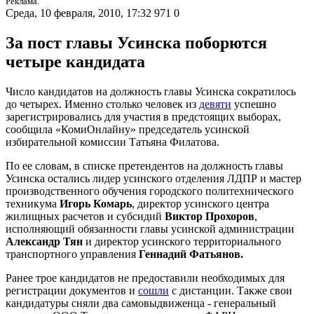
Реклама.
Среда, 10 февраля, 2010, 17:32
971
0
За пост главы Усинска поборются
четыре кандидата
Число кандидатов на должность главы Усинска сократилось
до четырех. Именно столько человек из
девяти
успешно
зарегистрировались для участия в предстоящих выборах,
сообщила «КомиОнлайну» председатель усинской
избирательной комиссии Татьяна Филатова.
По ее словам, в списке претендентов на должность главы
Усинска остались лидер усинского отделения ЛДПР и мастер
производственного обучения городского политехнического
техникума
Игорь Комарь
, директор усинского центра
жилищных расчетов и субсидий
Виктор Прохоров
,
исполняющий обязанности главы усинской администрации
Александр Тян
и директор усинского территориального
транспортного управления
Геннадий Фатьянов.
Ранее трое кандидатов не предоставили необходимых для
регистрации документов и
сошли
с дистанции. Также свои
кандидатуры сняли два самовыдвиженца - генеральный