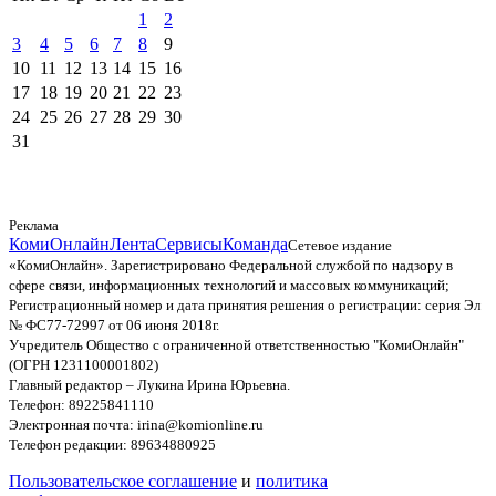
1
2
3
4
5
6
7
8
9
10
11
12
13
14
15
16
17
18
19
20
21
22
23
24
25
26
27
28
29
30
31
Реклама
КомиОнлайн
Лента
Сервисы
Команда
Сетевое издание
«КомиОнлайн». Зарегистрировано Федеральной службой по надзору в
сфере связи, информационных технологий и массовых коммуникаций;
Регистрационный номер и дата принятия решения о регистрации: серия Эл
№ ФС77-72997 от 06 июня 2018г.
Учредитель Общество с ограниченной ответственностью "КомиОнлайн"
(ОГРН 1231100001802)
Главный редактор – Лукина Ирина Юрьевна.
Телефон: 89225841110
Электронная почта: irina@komionline.ru
Телефон редакции: 89634880925
Пользовательское соглашение
и
политика