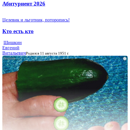
Абитуриент 2026
Целевик и льготник, поторопись!
Кто есть кто
Шишкин
Евгений
Витальевич
Родился 11 августа 1951 г.
i