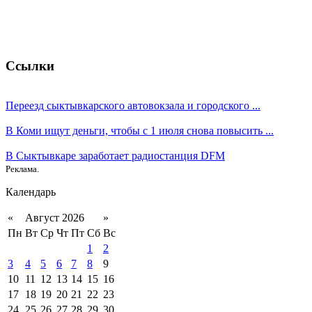
Ссылки
Переезд сыктывкарского автовокзала и городского ...
В Коми ищут деньги, чтобы с 1 июля снова повысить ...
В Сыктывкаре заработает радиостанция DFM
Реклама.
Календарь
«
Август 2026
»
Пн
Вт
Ср
Чт
Пт
Сб
Вс
1
2
3
4
5
6
7
8
9
10
11
12
13
14
15
16
17
18
19
20
21
22
23
24
25
26
27
28
29
30