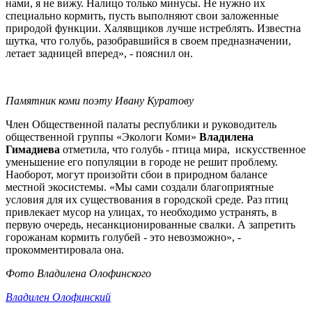
нами, я не вижу. Налицо только минусы. Не нужно их
специально кормить, пусть выполняют свои заложенные
природой функции. Халявщиков лучше истреблять. Известна
шутка, что голубь, разобравшийся в своем предназначении,
летает задницей вперед», - пояснил он.
Памятник коми поэту Ивану Куратову
Член Общественной палаты республики и руководитель
общественной группы «Экологи Коми»
Владилена
Гимадиева
отметила, что голубь - птица мира, искусственное
уменьшение его популяции в городе не решит проблему.
Наоборот, могут произойти сбои в природном балансе
местной экосистемы. «Мы сами создали благоприятные
условия для их существования в городской среде. Раз птиц
привлекает мусор на улицах, то необходимо устранять, в
первую очередь, несанкционированные свалки. А запретить
горожанам кормить голубей - это невозможно», -
прокомментировала она.
Фото Владилена Олофинского
Владилен Олофинский