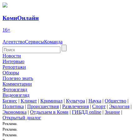
КомиОнлайн
16+
Агентство
Сервисы
Команда
Новости
Интервью
Репортажи
Обзоры
Полезно знать
Комментарии
Фотовзгляд
Видеовзгляд
Бизнес
|
Климат
|
Криминал
|
Культура
|
Наука
|
Общество
|
Политика
|
Происшествия
|
Развлечения
|
Спорт
|
Экология
|
Экономика
|
Отдыхаем в Коми
|
ГИБДД online
|
Знание
|
Открытый диалог
Реклама.
Реклама.
Реклама.