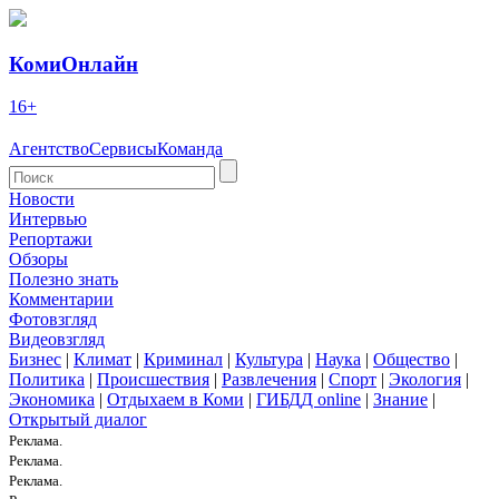
КомиОнлайн
16+
Агентство
Сервисы
Команда
Новости
Интервью
Репортажи
Обзоры
Полезно знать
Комментарии
Фотовзгляд
Видеовзгляд
Бизнес
|
Климат
|
Криминал
|
Культура
|
Наука
|
Общество
|
Политика
|
Происшествия
|
Развлечения
|
Спорт
|
Экология
|
Экономика
|
Отдыхаем в Коми
|
ГИБДД online
|
Знание
|
Открытый диалог
Реклама.
Реклама.
Реклама.