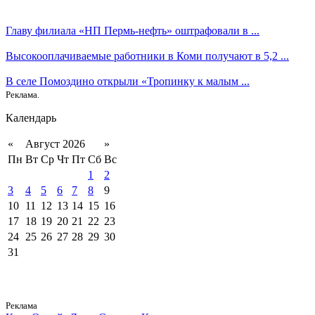
Главу филиала «НП Пермь-нефть» оштрафовали в ...
Высокооплачиваемые работники в Коми получают в 5,2 ...
В селе Помоздино открыли «Тропинку к малым ...
Реклама.
Календарь
«
Август 2026
»
Пн
Вт
Ср
Чт
Пт
Сб
Вс
1
2
3
4
5
6
7
8
9
10
11
12
13
14
15
16
17
18
19
20
21
22
23
24
25
26
27
28
29
30
31
Реклама