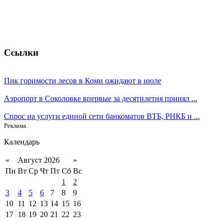
Ссылки
Пик горимости лесов в Коми ожидают в июле
Аэропорт в Соколовке впервые за десятилетия принял ...
Спрос на услуги единой сети банкоматов ВТБ, РНКБ и ...
Реклама.
Календарь
«
Август 2026
»
Пн
Вт
Ср
Чт
Пт
Сб
Вс
1
2
3
4
5
6
7
8
9
10
11
12
13
14
15
16
17
18
19
20
21
22
23