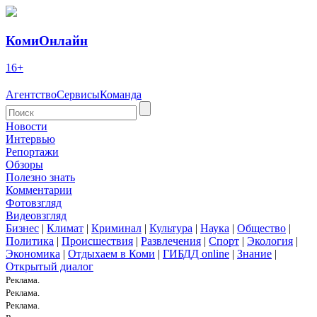
КомиОнлайн
16+
Агентство
Сервисы
Команда
Новости
Интервью
Репортажи
Обзоры
Полезно знать
Комментарии
Фотовзгляд
Видеовзгляд
Бизнес
|
Климат
|
Криминал
|
Культура
|
Наука
|
Общество
|
Политика
|
Происшествия
|
Развлечения
|
Спорт
|
Экология
|
Экономика
|
Отдыхаем в Коми
|
ГИБДД online
|
Знание
|
Открытый диалог
Реклама.
Реклама.
Реклама.