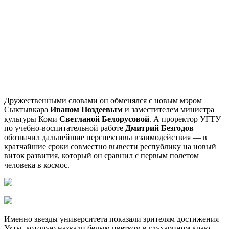
Дружественными словами он обменялся с новым мэром
Сыктывкара
Иваном Поздеевым
и заместителем министра
культуры Коми
Светланой Белорусовой
. А проректор УГТУ
по учебно-воспитательной работе
Дмитрий Безгодов
обозначил дальнейшие перспективы взаимодействия — в
кратчайшие сроки совместно вывести республику на новый
виток развития, который он сравнил с первым полетом
человека в космос.
Именно звезды университета показали зрителям достижения
Ухты, которую назвали белым цветком в глухарином краю.