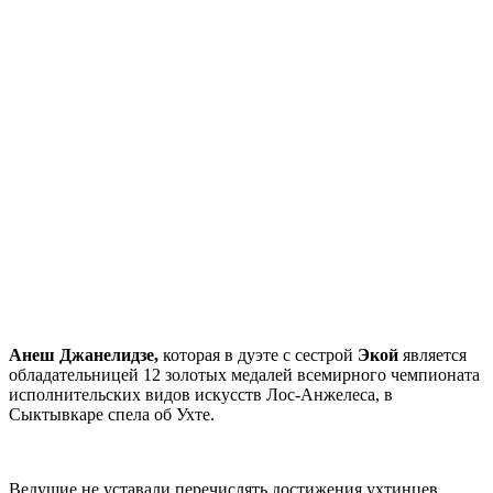
Анеш Джанелидзе,
которая в дуэте с сестрой
Экой
является
обладательницей 12 золотых медалей всемирного чемпионата
исполнительских видов искусств Лос-Анжелеса, в
Сыктывкаре спела об Ухте.
Ведущие не уставали перечислять достижения ухтинцев,