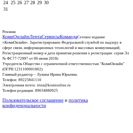
24
25
26
27
28
29
30
31
Реклама
КомиОнлайн
Лента
Сервисы
Команда
Сетевое издание
«КомиОнлайн». Зарегистрировано Федеральной службой по надзору в
сфере связи, информационных технологий и массовых коммуникаций;
Регистрационный номер и дата принятия решения о регистрации: серия Эл
№ ФС77-72997 от 06 июня 2018г.
Учредитель Общество с ограниченной ответственностью "КомиОнлайн"
(ОГРН 1231100001802)
Главный редактор – Лукина Ирина Юрьевна.
Телефон: 89225841110
Электронная почта: irina@komionline.ru
Телефон редакции: 89634880925
Пользовательское соглашение
и
политика
конфиденциальности
© ООО «КомиОнлайн», 2006–2026. При использовании
материалов сайта обязательна ссылка на источник.
Не предназначено для лиц моложе 16 лет