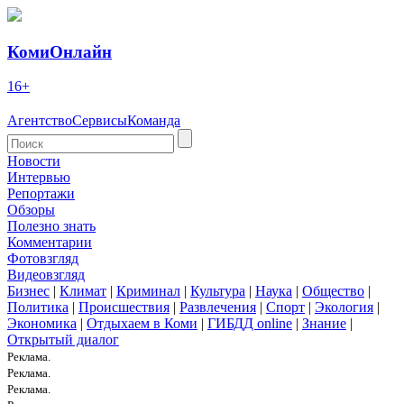
КомиОнлайн
16+
Агентство
Сервисы
Команда
Новости
Интервью
Репортажи
Обзоры
Полезно знать
Комментарии
Фотовзгляд
Видеовзгляд
Бизнес
|
Климат
|
Криминал
|
Культура
|
Наука
|
Общество
|
Политика
|
Происшествия
|
Развлечения
|
Спорт
|
Экология
|
Экономика
|
Отдыхаем в Коми
|
ГИБДД online
|
Знание
|
Открытый диалог
Реклама.
Реклама.
Реклама.