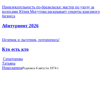
Привлекательность по-бразильски: мастер по уходу за
волосами Юлия Могутова раскрывает секреты красивого
бизнеса
Абитуриент 2026
Целевик и льготник, поторопись!
Кто есть кто
Сенаторова
Татьяна
Николаевна
Родилась 6 августа 1974 г.