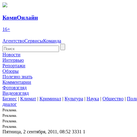
КомиОнлайн
16+
Агентство
Сервисы
Команда
Новости
Интервью
Репортажи
Обзоры
Полезно знать
Комментарии
Фотовзгляд
Видеовзгляд
Бизнес
|
Климат
|
Криминал
|
Культура
|
Наука
|
Общество
|
Пол
диалог
Реклама.
Реклама.
Реклама.
Реклама.
Пятница, 2 сентября, 2011, 08:52
3331
1