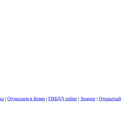
ка
|
Отдыхаем в Коми
|
ГИБДД online
|
Знание
|
Открытый