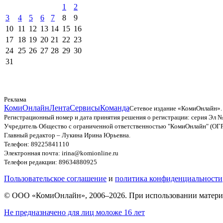
1
2
3
4
5
6
7
8
9
10
11
12
13
14
15
16
17
18
19
20
21
22
23
24
25
26
27
28
29
30
31
Реклама
КомиОнлайн
Лента
Сервисы
Команда
Сетевое издание «КомиОнлайн».
Регистрационный номер и дата принятия решения о регистрации: серия Эл №
Учредитель Общество с ограниченной ответственностью "КомиОнлайн" (ОГ
Главный редактор – Лукина Ирина Юрьевна.
Телефон: 89225841110
Электронная почта: irina@komionline.ru
Телефон редакции: 89634880925
Пользовательское соглашение
и
политика конфиденциальности
© ООО «КомиОнлайн», 2006–2026. При использовании материал
Не предназначено для лиц моложе 16 лет