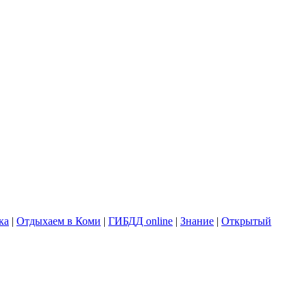
ка
|
Отдыхаем в Коми
|
ГИБДД online
|
Знание
|
Открытый