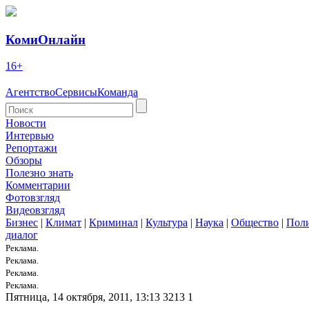
КомиОнлайн
16+
Агентство
Сервисы
Команда
Новости
Интервью
Репортажи
Обзоры
Полезно знать
Комментарии
Фотовзгляд
Видеовзгляд
Бизнес
|
Климат
|
Криминал
|
Культура
|
Наука
|
Общество
|
Пол
диалог
Реклама.
Реклама.
Реклама.
Реклама.
Пятница, 14 октября, 2011, 13:13
3213
1