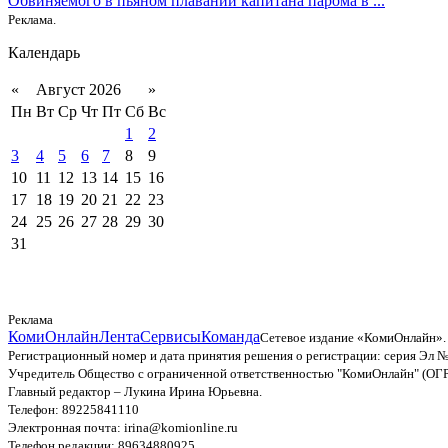
Обвиняемого в пьяном плавании капитана парома в ...
Реклама.
Календарь
«
Август 2026
»
Пн
Вт
Ср
Чт
Пт
Сб
Вс
1
2
3
4
5
6
7
8
9
10
11
12
13
14
15
16
17
18
19
20
21
22
23
24
25
26
27
28
29
30
31
Реклама
КомиОнлайн
Лента
Сервисы
Команда
Сетевое издание «КомиОнлайн».
Регистрационный номер и дата принятия решения о регистрации: серия Эл №
Учредитель Общество с ограниченной ответственностью "КомиОнлайн" (ОГ
Главный редактор – Лукина Ирина Юрьевна.
Телефон: 89225841110
Электронная почта: irina@komionline.ru
Телефон редакции: 89634880925