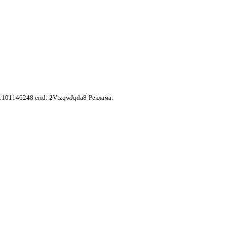
1146248 erid: 2VtzqwJqda8
Реклама.