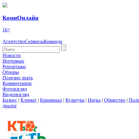
КомиОнлайн
16+
Агентство
Сервисы
Команда
Новости
Интервью
Репортажи
Обзоры
Полезно знать
Комментарии
Фотовзгляд
Видеовзгляд
Бизнес
|
Климат
|
Криминал
|
Культура
|
Наука
|
Общество
|
Пол
диалог