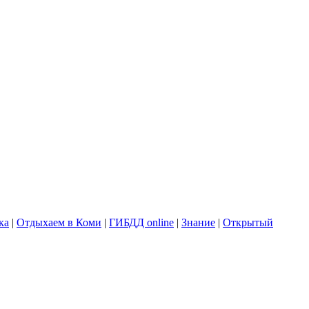
ка
|
Отдыхаем в Коми
|
ГИБДД online
|
Знание
|
Открытый