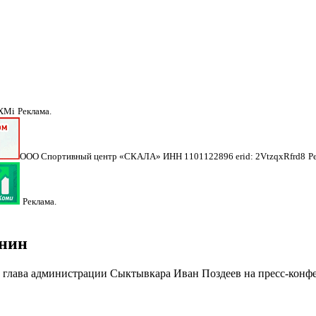
NXMi
Реклама.
ООО Спортивный центр «СКАЛА» ИНН 1101122896 erid: 2VtzqxRfrd8
Р
Реклама.
инин
ал глава администрации Сыктывкара Иван Поздеев на пресс-конф