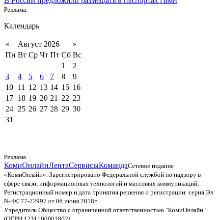
В России предложили размещать в паспортах гимн
Реклама.
Календарь
«
Август 2026
»
Пн
Вт
Ср
Чт
Пт
Сб
Вс
1
2
3
4
5
6
7
8
9
10
11
12
13
14
15
16
17
18
19
20
21
22
23
24
25
26
27
28
29
30
31
Реклама
КомиОнлайн
Лента
Сервисы
Команда
Сетевое издание
«КомиОнлайн». Зарегистрировано Федеральной службой по надзору в
сфере связи, информационных технологий и массовых коммуникаций;
Регистрационный номер и дата принятия решения о регистрации: серия Эл
№ ФС77-72997 от 06 июня 2018г.
Учредитель Общество с ограниченной ответственностью "КомиОнлайн"
(ОГРН 1231100001802)