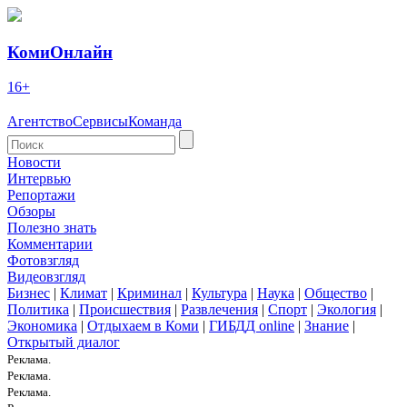
КомиОнлайн
16+
Агентство
Сервисы
Команда
Новости
Интервью
Репортажи
Обзоры
Полезно знать
Комментарии
Фотовзгляд
Видеовзгляд
Бизнес
|
Климат
|
Криминал
|
Культура
|
Наука
|
Общество
|
Политика
|
Происшествия
|
Развлечения
|
Спорт
|
Экология
|
Экономика
|
Отдыхаем в Коми
|
ГИБДД online
|
Знание
|
Открытый диалог
Реклама.
Реклама.
Реклама.