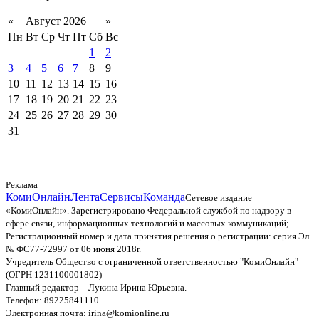
«
Август 2026
»
Пн
Вт
Ср
Чт
Пт
Сб
Вс
1
2
3
4
5
6
7
8
9
10
11
12
13
14
15
16
17
18
19
20
21
22
23
24
25
26
27
28
29
30
31
Реклама
КомиОнлайн
Лента
Сервисы
Команда
Сетевое издание
«КомиОнлайн». Зарегистрировано Федеральной службой по надзору в
сфере связи, информационных технологий и массовых коммуникаций;
Регистрационный номер и дата принятия решения о регистрации: серия Эл
№ ФС77-72997 от 06 июня 2018г.
Учредитель Общество с ограниченной ответственностью "КомиОнлайн"
(ОГРН 1231100001802)
Главный редактор – Лукина Ирина Юрьевна.
Телефон: 89225841110
Электронная почта: irina@komionline.ru