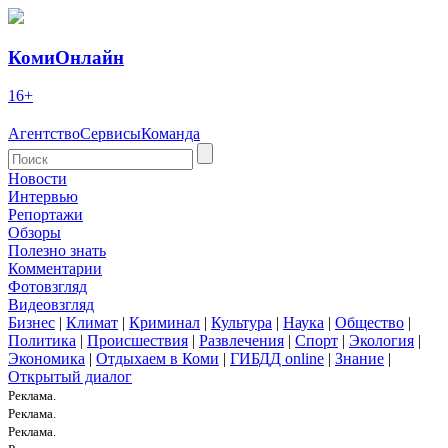
КомиОнлайн
16+
Агентство
Сервисы
Команда
Новости
Интервью
Репортажи
Обзоры
Полезно знать
Комментарии
Фотовзгляд
Видеовзгляд
Бизнес
|
Климат
|
Криминал
|
Культура
|
Наука
|
Общество
|
Политика
|
Происшествия
|
Развлечения
|
Спорт
|
Экология
|
Экономика
|
Отдыхаем в Коми
|
ГИБДД online
|
Знание
|
Открытый диалог
Реклама.
Реклама.
Реклама.