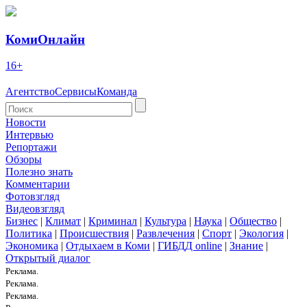
КомиОнлайн
16+
Агентство
Сервисы
Команда
Новости
Интервью
Репортажи
Обзоры
Полезно знать
Комментарии
Фотовзгляд
Видеовзгляд
Бизнес
|
Климат
|
Криминал
|
Культура
|
Наука
|
Общество
|
Политика
|
Происшествия
|
Развлечения
|
Спорт
|
Экология
|
Экономика
|
Отдыхаем в Коми
|
ГИБДД online
|
Знание
|
Открытый диалог
Реклама.
Реклама.
Реклама.