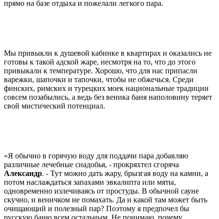
прямо на базе отдыха и пожелали легкого пара.
Мы привыкли к душевой кабинке в квартирах и оказались не
готовы к такой адской жаре, несмотря на то, что до этого
привыкали к температуре. Хорошо, что для нас припасли
варежки, шапочки и тапочки, чтобы не обжечься. Среди
финских, римских и турецких моек национальные традиции
совсем позабылись, а ведь без веника баня наполовину теряет
свой мистический потенциал.
«Я обычно в горячую воду для поддачи пара добавляю
различные лечебные снадобья, - прокряхтел сгоряча
Александр
. - Тут можно дать жару, брызгая воду на камни, а
потом наслаждаться запахами эвкалипта или мяты,
одновременно излечиваясь от простуды. В обычной сауне
скучно, и веничком не помахать. Да и какой там может быть
очищающий и полезный пар? Поэтому я предпочел бы
русскую баню всем остальным. Не понимаю, почему