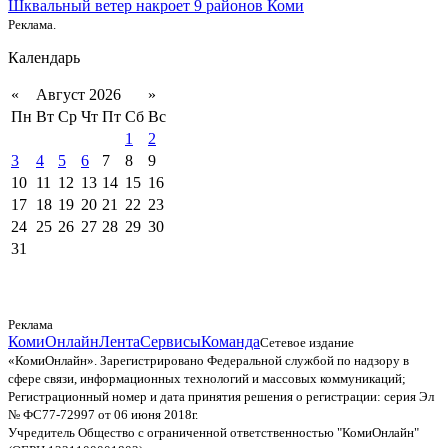
Шквальный ветер накроет 9 районов Коми
Реклама.
Календарь
«
Август 2026
»
Пн
Вт
Ср
Чт
Пт
Сб
Вс
1
2
3
4
5
6
7
8
9
10
11
12
13
14
15
16
17
18
19
20
21
22
23
24
25
26
27
28
29
30
31
Реклама
КомиОнлайн
Лента
Сервисы
Команда
Сетевое издание
«КомиОнлайн». Зарегистрировано Федеральной службой по надзору в
сфере связи, информационных технологий и массовых коммуникаций;
Регистрационный номер и дата принятия решения о регистрации: серия Эл
№ ФС77-72997 от 06 июня 2018г.
Учредитель Общество с ограниченной ответственностью "КомиОнлайн"