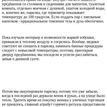
предбанник со столиком и сидениями для чаепития, туалетная
комната, отдельно моечная с душевой, ушатом холодной воды,
и, конечно же, парилка, где термометр показывает
температуру до 100 градусов. Если поддать пар с хмельным
напитком - иррациональное томление тела и духа обеспечено.
Пока изучали интерьер и возможности жаркой избушки,
привыкли к теплому воздуху и согрелись. Вообще, медики
советуют не спешить в парилку, начинать банные процедуры
следует с невысокой температуры, поэтому, приоткрыв
дверцу предбанника, мы посидели и успели расслабиться,
забыв о дневной суете.
Потом мы оккупировали парилку, потому что уже забыли,
когда в последний раз держали веник в руках, а на улице было
тепло. Тратить время на покупку веника у уличных торговцев
не пришлось, главный атрибут горячего ритуала предоставили