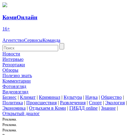
КомиОнлайн
16+
Агентство
Сервисы
Команда
Новости
Интервью
Репортажи
Обзоры
Полезно знать
Комментарии
Фотовзгляд
Видеовзгляд
Бизнес
|
Климат
|
Криминал
|
Культура
|
Наука
|
Общество
|
Политика
|
Происшествия
|
Развлечения
|
Спорт
|
Экология
|
Экономика
|
Отдыхаем в Коми
|
ГИБДД online
|
Знание
|
Открытый диалог
Реклама.
Реклама.
Реклама.