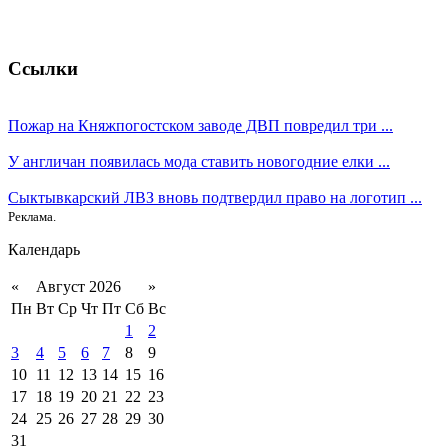
Ссылки
Пожар на Княжпогостском заводе ДВП повредил три ...
У англичан появилась мода ставить новогодние елки ...
Сыктывкарский ЛВЗ вновь подтвердил право на логотип ...
Реклама.
Календарь
«
Август 2026
»
Пн
Вт
Ср
Чт
Пт
Сб
Вс
1
2
3
4
5
6
7
8
9
10
11
12
13
14
15
16
17
18
19
20
21
22
23
24
25
26
27
28
29
30
31