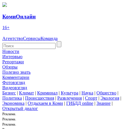
КомиОнлайн
16+
Агентство
Сервисы
Команда
Новости
Интервью
Репортажи
Обзоры
Полезно знать
Комментарии
Фотовзгляд
Видеовзгляд
Бизнес
|
Климат
|
Криминал
|
Культура
|
Наука
|
Общество
|
Политика
|
Происшествия
|
Развлечения
|
Спорт
|
Экология
|
Экономика
|
Отдыхаем в Коми
|
ГИБДД online
|
Знание
|
Открытый диалог
Реклама.
Реклама.
Реклама.