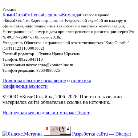
Реклама
КомиОнлайн
Лента
Сервисы
Команда
Сетевое издание
«КомиОнлайн». Зарегистрировано Федеральной службой по надзору в
сфере связи, информационных технологий и массовых коммуникаций;
Регистрационный номер и дата принятия решения о регистрации: серия Эл
№ ФС77-72997 от 06 июня 2018г.
Учредитель Общество с ограниченной ответственностью "КомиОнлайн"
(ОГРН 1231100001802)
Главный редактор – Лукина Ирина Юрьевна.
Телефон: 89225841110
Электронная почта: irina@komionline.ru
Телефон редакции: 89634880925
Пользовательское соглашение
и
политика
конфиденциальности
© ООО «КомиОнлайн», 2006–2026. При использовании
материалов сайта обязательна ссылка на источник.
Не предназначено для лиц моложе 16 лет
Разработка сайта — Ditarget