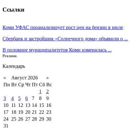
Ссылки
Коми УФАС проанализирует рост цен на бензин в июле
Сбербанк и застройщик «Солнечного дома» объявили о ...
В половине муниципалитетов Коми изменилась ...
Реклама.
Календарь
«
Август 2026
»
Пн
Вт
Ср
Чт
Пт
Сб
Вс
1
2
3
4
5
6
7
8
9
10
11
12
13
14
15
16
17
18
19
20
21
22
23
24
25
26
27
28
29
30
31