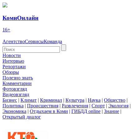
КомиОнлайн
16+
Агентство
Сервисы
Команда
Новости
Интервью
Репортажи
Обзоры
Полезно знать
Комментарии
Фотовзгляд
Видеовзгляд
Бизнес
|
Климат
|
Криминал
|
Культура
|
Наука
|
Общество
|
Политика
|
Происшествия
|
Развлечения
|
Спорт
|
Экология
|
Экономика
|
Отдыхаем в Коми
|
ГИБДД online
|
Знание
|
Открытый диалог