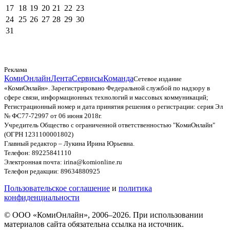
17
18
19
20
21
22
23
24
25
26
27
28
29
30
31
Реклама
КомиОнлайн
Лента
Сервисы
Команда
Сетевое издание
«КомиОнлайн». Зарегистрировано Федеральной службой по надзору в
сфере связи, информационных технологий и массовых коммуникаций;
Регистрационный номер и дата принятия решения о регистрации: серия Эл
№ ФС77-72997 от 06 июня 2018г.
Учредитель Общество с ограниченной ответственностью "КомиОнлайн"
(ОГРН 1231100001802)
Главный редактор – Лукина Ирина Юрьевна.
Телефон: 89225841110
Электронная почта: irina@komionline.ru
Телефон редакции: 89634880925
Пользовательское соглашение
и
политика
конфиденциальности
© ООО «КомиОнлайн», 2006–2026. При использовании
материалов сайта обязательна ссылка на источник.