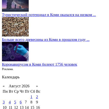
Туристический потенциал в Коми оказался на низком ...
Больше всего древесины из Коми в прошлом году ...
Коронавирусом в Коми болеют 1756 человек
Реклама.
Календарь
«
Август 2026
»
Пн
Вт
Ср
Чт
Пт
Сб
Вс
1
2
3
4
5
6
7
8
9
10
11
12
13
14
15
16